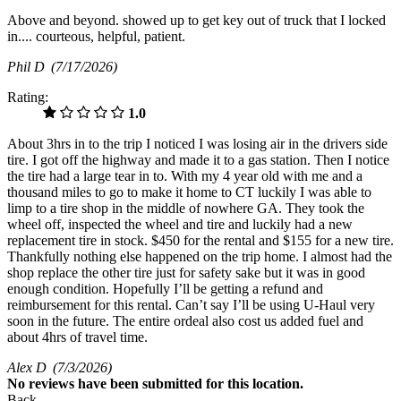
Above and beyond. showed up to get key out of truck that I locked
in.... courteous, helpful, patient.
Phil D
(7/17/2026)
Rating:
1.0
About 3hrs in to the trip I noticed I was losing air in the drivers side
tire. I got off the highway and made it to a gas station. Then I notice
the tire had a large tear in to. With my 4 year old with me and a
thousand miles to go to make it home to CT luckily I was able to
limp to a tire shop in the middle of nowhere GA. They took the
wheel off, inspected the wheel and tire and luckily had a new
replacement tire in stock. $450 for the rental and $155 for a new tire.
Thankfully nothing else happened on the trip home. I almost had the
shop replace the other tire just for safety sake but it was in good
enough condition. Hopefully I’ll be getting a refund and
reimbursement for this rental. Can’t say I’ll be using U-Haul very
soon in the future. The entire ordeal also cost us added fuel and
about 4hrs of travel time.
Alex D
(7/3/2026)
No
reviews have been submitted for this location.
Back