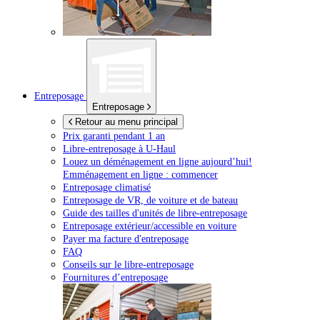
Entreposage
Entreposage
Retour au menu principal
Prix garanti pendant 1 an
Libre-entreposage à
U-Haul
Louez un déménagement en ligne aujourd’hui!
Emménagement en ligne : commencer
Entreposage climatisé
Entreposage de VR, de voiture et de bateau
Guide des tailles d'unités de libre-entreposage
Entreposage extérieur/accessible en voiture
Payer ma facture d'entreposage
FAQ
Conseils sur le libre-entreposage
Fournitures d’entreposage