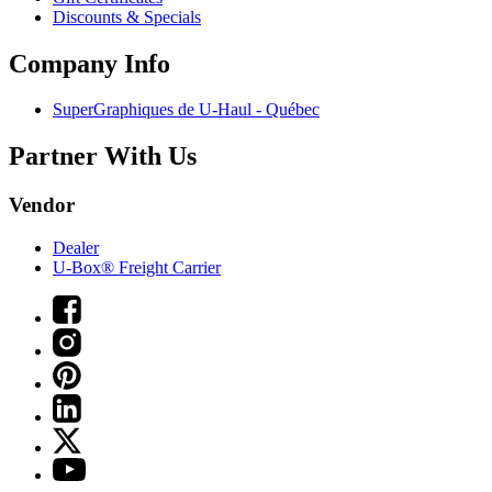
Discounts & Specials
Company Info
SuperGraphiques de
U-Haul
- Québec
Partner With Us
Vendor
Dealer
U-Box® Freight Carrier