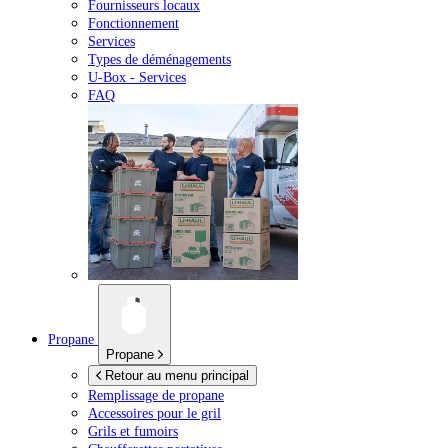
Fournisseurs locaux
Fonctionnement
Services
Types de déménagements
U-Box -
Services
FAQ
Propane
Propane
Retour au menu principal
Remplissage de propane
Accessoires pour le gril
Grils et fumoirs