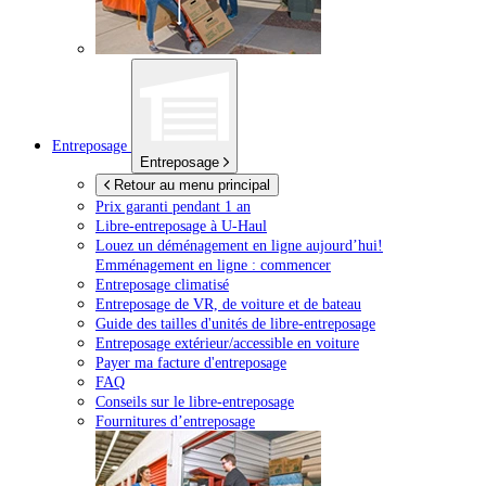
Entreposage
Entreposage
Retour au menu principal
Prix garanti pendant 1 an
Libre-entreposage à
U-Haul
Louez un déménagement en ligne aujourd’hui!
Emménagement en ligne : commencer
Entreposage climatisé
Entreposage de VR, de voiture et de bateau
Guide des tailles d'unités de libre-entreposage
Entreposage extérieur/accessible en voiture
Payer ma facture d'entreposage
FAQ
Conseils sur le libre-entreposage
Fournitures d’entreposage