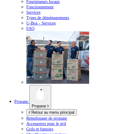
Fournisseurs locaux
Fonctionnement
Services
Types de déménagements
U-Box -
Services
FAQ
Propane
Propane
Retour au menu principal
Remplissage de propane
Accessoires pour le gril
Grils et fumoirs