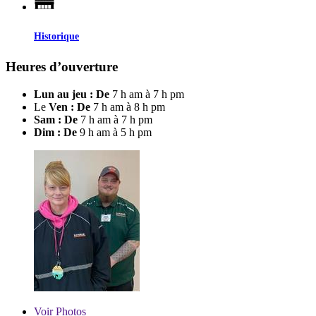
Historique
Heures d’ouverture
Lun au jeu : De
7 h am à 7 h pm
Le
Ven : De
7 h am à 8 h pm
Sam : De
7 h am à 7 h pm
Dim : De
9 h am à 5 h pm
Voir
Photos