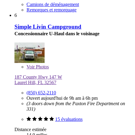
Camions de déménagement
Remorques et remorquage
6
Simple Livin Campground
Concessionnaire U-Haul dans le voisinage
Voir
Photos
187 County Hwy 147 W
Laurel Hill, FL 32567
(850) 652-2110
Ouvert aujourd'hui de 9h am à 6h pm
(3 doors down from the Paxton Fire Department on
331)
15 évaluations
Distance estimée
14,0 milles