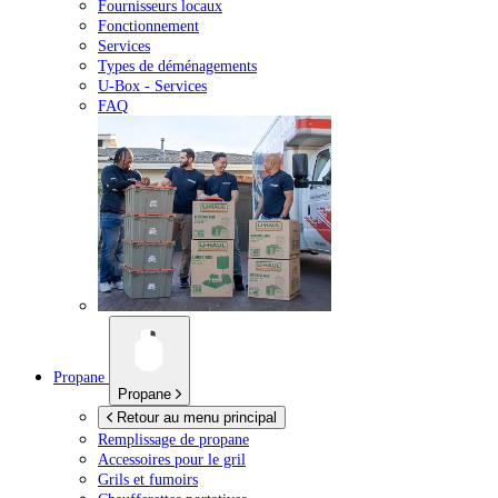
Fournisseurs locaux
Fonctionnement
Services
Types de déménagements
U-Box -
Services
FAQ
Propane
Propane
Retour au menu principal
Remplissage de propane
Accessoires pour le gril
Grils et fumoirs