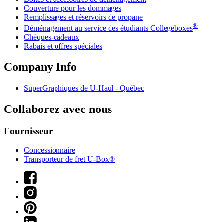
Couverture pour les dommages
Remplissages et réservoirs de propane
®
Déménagement au service des étudiants Collegeboxes
Chèques-cadeaux
Rabais et offres spéciales
Company Info
SuperGraphiques de
U-Haul
- Québec
Collaborez avec nous
Fournisseur
Concessionnaire
Transporteur de fret U-Box®