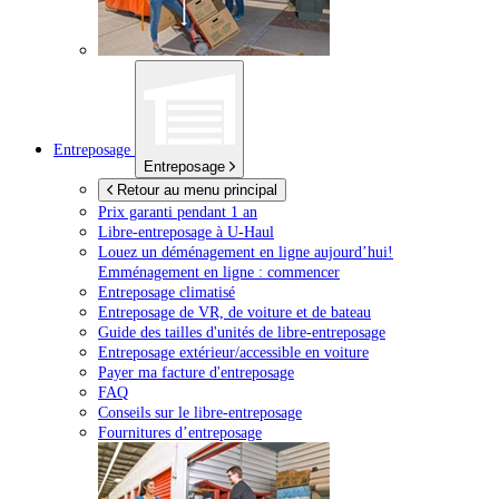
Entreposage
Entreposage
Retour au menu principal
Prix garanti pendant 1 an
Libre-entreposage à
U-Haul
Louez un déménagement en ligne aujourd’hui!
Emménagement en ligne : commencer
Entreposage climatisé
Entreposage de VR, de voiture et de bateau
Guide des tailles d'unités de libre-entreposage
Entreposage extérieur/accessible en voiture
Payer ma facture d'entreposage
FAQ
Conseils sur le libre-entreposage
Fournitures d’entreposage