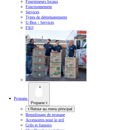
Fournisseurs locaux
Fonctionnement
Services
Types de déménagements
U-Box -
Services
FAQ
Propane
Propane
Retour au menu principal
Remplissage de propane
Accessoires pour le gril
Grils et fumoirs