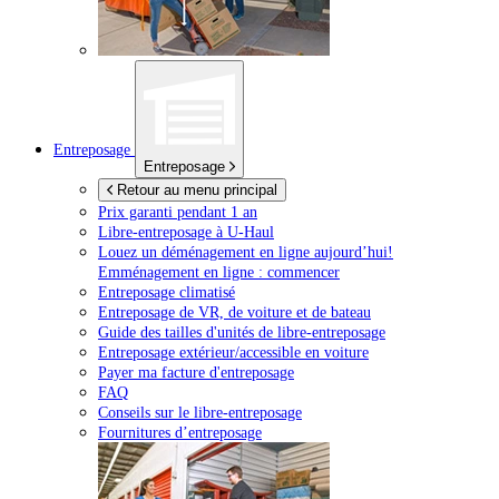
Entreposage
Entreposage
Retour au menu principal
Prix garanti pendant 1 an
Libre-entreposage à
U-Haul
Louez un déménagement en ligne aujourd’hui!
Emménagement en ligne : commencer
Entreposage climatisé
Entreposage de VR, de voiture et de bateau
Guide des tailles d'unités de libre-entreposage
Entreposage extérieur/accessible en voiture
Payer ma facture d'entreposage
FAQ
Conseils sur le libre-entreposage
Fournitures d’entreposage