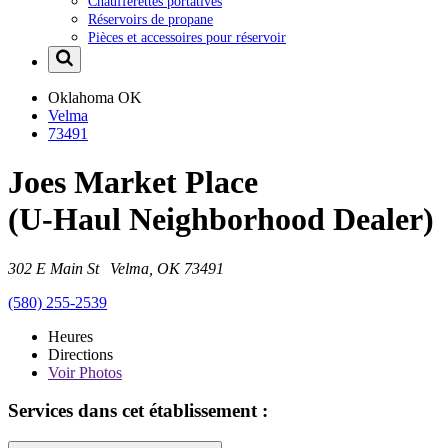
Chaufferettes portatives
Réservoirs de propane
Pièces et accessoires pour réservoir
Oklahoma
OK
Velma
73491
Joes Market Place
(U-Haul Neighborhood Dealer)
302 E Main St Velma, OK 73491
(580) 255-2539
Heures
Directions
Voir
Photos
Services dans cet établissement :