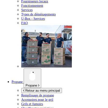
Fournisseurs locaux
Fonctionnement
Services
Types de déménagements
U-Box -
Services
FAQ
Propane
Propane
Retour au menu principal
Remplissage de propane
Accessoires pour le gril
Grils et fumoirs