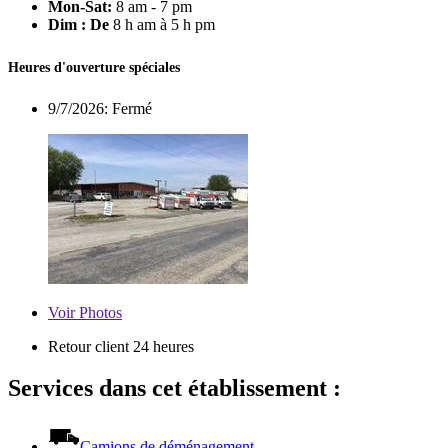
Mon-Sat:
8 am - 7 pm
Dim : De
8 h am à 5 h pm
Heures d'ouverture spéciales
9/7/2026:
Fermé
Voir
Photos
Retour client 24 heures
Services dans cet établissement :
Camions de déménagement