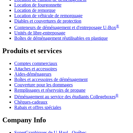
Location de fourgonnette
Location de remorque
Location de véhicule de remorquage
Diables et couvertures de protection
®
Conteneurs de déménagement et d'entreposage
U-Box
Unités de libre-entreposage
Boîtes de déménagement réutilisables en plastique
Produits et services
Comptes commerciaux
Attaches et accessoires
Aides-déménageurs
Boîtes et accessoires de déménagement
Couverture pour les dommages
Remplissages et réservoirs de propane
®
Déménagement au service des étudiants Collegeboxes
Chèques-cadeaux
Rabais et offres spéciales
Company Info
SuperGraphiques de
U-Haul
- Québec