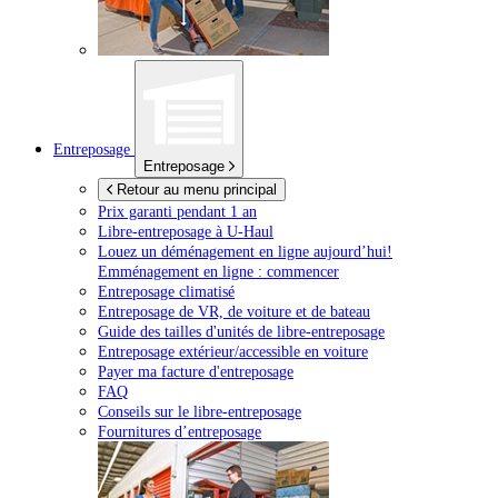
Entreposage
Entreposage
Retour au menu principal
Prix garanti pendant 1 an
Libre-entreposage à
U-Haul
Louez un déménagement en ligne aujourd’hui!
Emménagement en ligne : commencer
Entreposage climatisé
Entreposage de VR, de voiture et de bateau
Guide des tailles d'unités de libre-entreposage
Entreposage extérieur/accessible en voiture
Payer ma facture d'entreposage
FAQ
Conseils sur le libre-entreposage
Fournitures d’entreposage