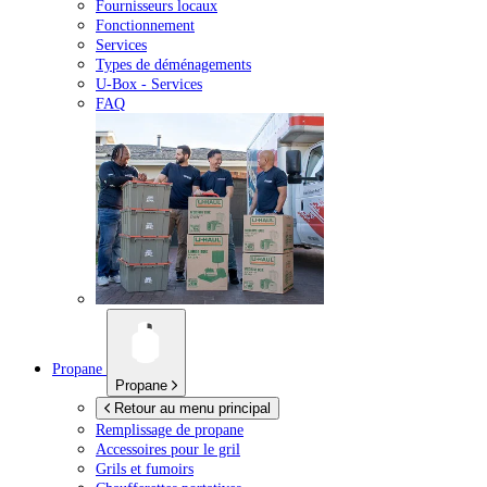
Fournisseurs locaux
Fonctionnement
Services
Types de déménagements
U-Box -
Services
FAQ
Propane
Propane
Retour au menu principal
Remplissage de propane
Accessoires pour le gril
Grils et fumoirs