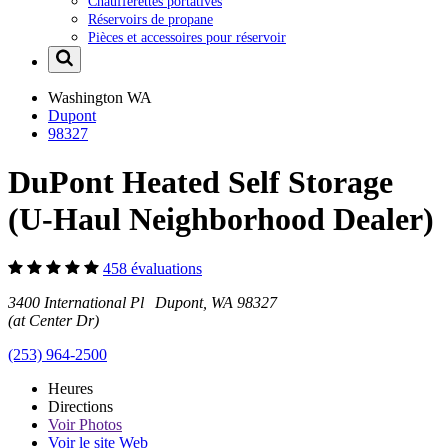
Chaufferettes portatives
Réservoirs de propane
Pièces et accessoires pour réservoir
Washington
WA
Dupont
98327
DuPont Heated Self Storage
(U-Haul Neighborhood Dealer)
458 évaluations
3400 International Pl Dupont, WA 98327
(at Center Dr)
(253) 964-2500
Heures
Directions
Voir
Photos
Voir le site Web