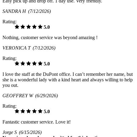
Easy pick up and drop off. 1 day use. Very friendly.
SANDRA H
(7/12/2026)
Rating:
5.0
Nothing, customer service was beyond amazing !
VERONICA T
(7/12/2026)
Rating:
5.0
I love the staff at the DuPont office. I can’t remember her name, but
she is a wonderful lady with a kind heart and always willing to help
you out.
GEOFFREY W
(6/29/2026)
Rating:
5.0
Fantastic customer service. Love it!
Jorge S
(6/15/2026)