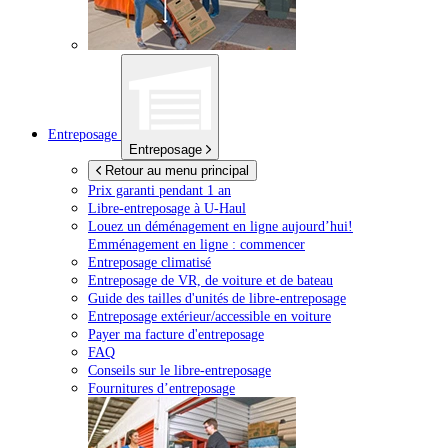
Entreposage
Entreposage
Retour au menu principal
Prix garanti pendant 1 an
Libre-entreposage à
U-Haul
Louez un déménagement en ligne aujourd’hui!
Emménagement en ligne : commencer
Entreposage climatisé
Entreposage de VR, de voiture et de bateau
Guide des tailles d'unités de libre-entreposage
Entreposage extérieur/accessible en voiture
Payer ma facture d'entreposage
FAQ
Conseils sur le libre-entreposage
Fournitures d’entreposage