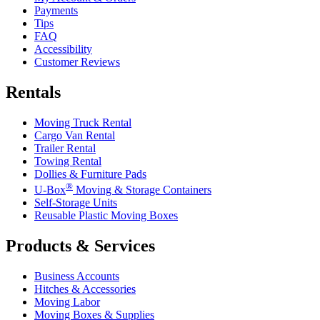
Payments
Tips
FAQ
Accessibility
Customer Reviews
Rentals
Moving Truck Rental
Cargo Van Rental
Trailer Rental
Towing Rental
Dollies & Furniture Pads
®
U-Box
Moving & Storage Containers
Self-Storage Units
Reusable Plastic Moving Boxes
Products & Services
Business Accounts
Hitches & Accessories
Moving Labor
Moving Boxes & Supplies