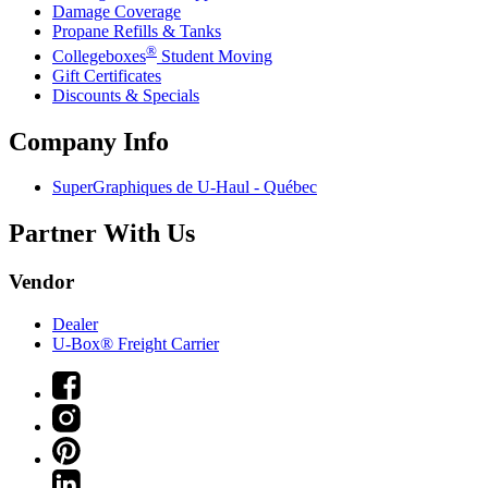
Damage Coverage
Propane Refills & Tanks
®
Collegeboxes
Student Moving
Gift Certificates
Discounts & Specials
Company Info
SuperGraphiques de
U-Haul
- Québec
Partner With Us
Vendor
Dealer
U-Box® Freight Carrier