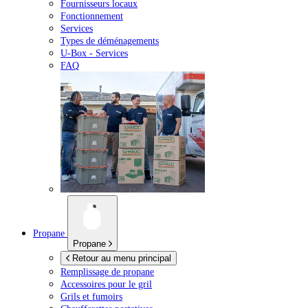
Fournisseurs locaux
Fonctionnement
Services
Types de déménagements
U-Box -
Services
FAQ
Propane
Propane
Retour au menu principal
Remplissage de propane
Accessoires pour le gril
Grils et fumoirs