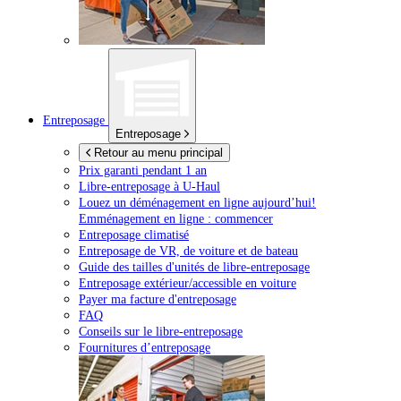
Entreposage
Entreposage
Retour au menu principal
Prix garanti pendant 1 an
Libre-entreposage à
U-Haul
Louez un déménagement en ligne aujourd’hui!
Emménagement en ligne : commencer
Entreposage climatisé
Entreposage de VR, de voiture et de bateau
Guide des tailles d'unités de libre-entreposage
Entreposage extérieur/accessible en voiture
Payer ma facture d'entreposage
FAQ
Conseils sur le libre-entreposage
Fournitures d’entreposage