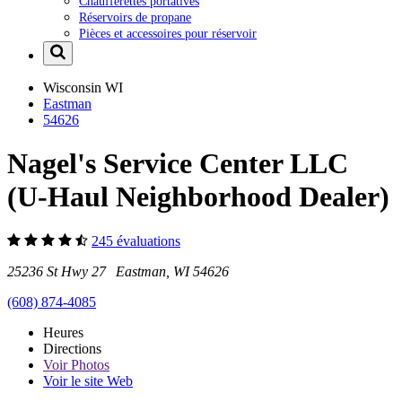
Chaufferettes portatives
Réservoirs de propane
Pièces et accessoires pour réservoir
Wisconsin
WI
Eastman
54626
Nagel's Service Center LLC
(U-Haul Neighborhood Dealer)
245 évaluations
25236 St Hwy 27 Eastman, WI 54626
(608) 874-4085
Heures
Directions
Voir
Photos
Voir le site Web