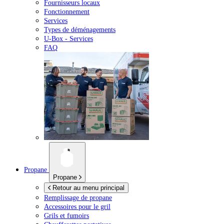
Fournisseurs locaux
Fonctionnement
Services
Types de déménagements
U-Box -
Services
FAQ
Propane
Propane
Retour au menu principal
Remplissage de propane
Accessoires pour le gril
Grils et fumoirs