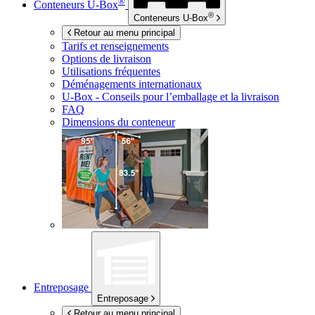
®
Conteneurs
U-Box
®
Conteneurs
U-Box
Retour au menu principal
Tarifs et renseignements
Options de livraison
Utilisations fréquentes
Déménagements internationaux
U-Box -
Conseils pour l’emballage et la livraison
FAQ
Dimensions du conteneur
Entreposage
Entreposage
Retour au menu principal