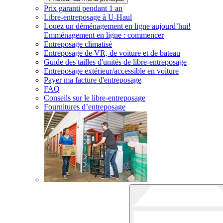
Prix garanti pendant 1 an
Libre-entreposage à
U-Haul
Louez un déménagement en ligne aujourd’hui!
Emménagement en ligne : commencer
Entreposage climatisé
Entreposage de VR, de voiture et de bateau
Guide des tailles d'unités de libre-entreposage
Entreposage extérieur/accessible en voiture
Payer ma facture d'entreposage
FAQ
Conseils sur le libre-entreposage
Fournitures d’entreposage