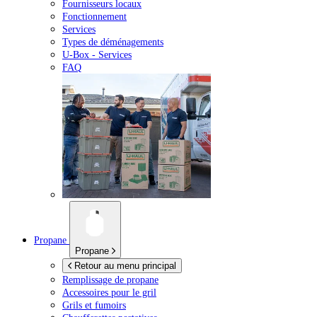
Fournisseurs locaux
Fonctionnement
Services
Types de déménagements
U-Box -
Services
FAQ
Propane
Propane
Retour au menu principal
Remplissage de propane
Accessoires pour le gril
Grils et fumoirs