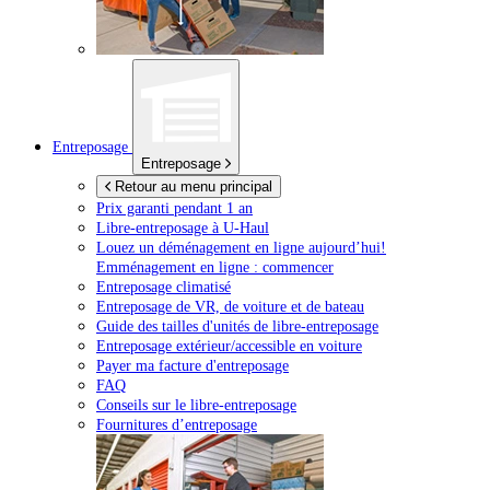
Entreposage
Entreposage
Retour au menu principal
Prix garanti pendant 1 an
Libre-entreposage à
U-Haul
Louez un déménagement en ligne aujourd’hui!
Emménagement en ligne : commencer
Entreposage climatisé
Entreposage de VR, de voiture et de bateau
Guide des tailles d'unités de libre-entreposage
Entreposage extérieur/accessible en voiture
Payer ma facture d'entreposage
FAQ
Conseils sur le libre-entreposage
Fournitures d’entreposage