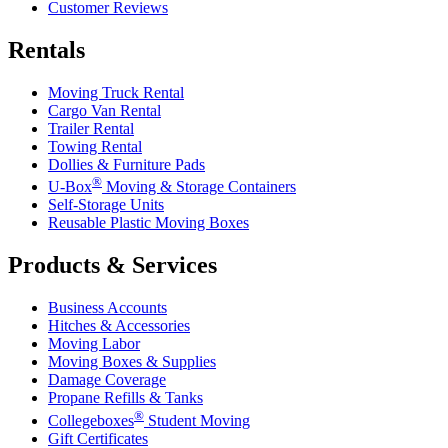
Customer Reviews
Rentals
Moving Truck Rental
Cargo Van Rental
Trailer Rental
Towing Rental
Dollies & Furniture Pads
®
U-Box
Moving & Storage Containers
Self-Storage Units
Reusable Plastic Moving Boxes
Products & Services
Business Accounts
Hitches & Accessories
Moving Labor
Moving Boxes & Supplies
Damage Coverage
Propane Refills & Tanks
®
Collegeboxes
Student Moving
Gift Certificates