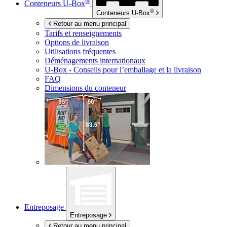
®
Conteneurs
U-Box
®
Conteneurs
U-Box
Retour au menu principal
Tarifs et renseignements
Options de livraison
Utilisations fréquentes
Déménagements internationaux
U-Box -
Conseils pour l’emballage et la livraison
FAQ
Dimensions du conteneur
Entreposage
Entreposage
Retour au menu principal