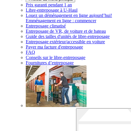
Prix garanti pendant 1 an
Libre-entreposage à
U-Haul
Louez un déménagement en ligne aujourd’hui!
Emménagement en ligne : commencer
Entreposage climatisé
Entreposage de VR, de voiture et de bateau
Guide des tailles d'unités de libre-entreposage
Entreposage extérieur/accessible en voiture
Payer ma facture d'entreposage
FAQ
Conseils sur le libre-entreposage
Fournitures d’entreposage