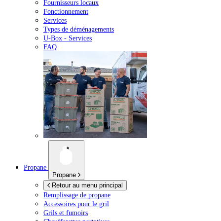
Fournisseurs locaux
Fonctionnement
Services
Types de déménagements
U-Box -
Services
FAQ
Propane
Propane
Retour au menu principal
Remplissage de propane
Accessoires pour le gril
Grils et fumoirs