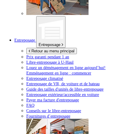
Entreposage
Entreposage
Retour au menu principal
Prix garanti pendant 1 an
Libre-entreposage à
U-Haul
Louez un déménagement en ligne aujourd’hui!
Emménagement en ligne : commencer
Entreposage climatisé
Entreposage de VR, de voiture et de bateau
Guide des tailles d'unités de libre-entreposage
Entreposage extérieur/accessible en voiture
Payer ma facture d'entreposage
FAQ
Conseils sur le libre-entreposage
Fournitures d’entreposage