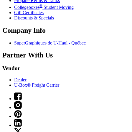
Propane Refills & Tanks
®
Collegeboxes
Student Moving
Gift Certificates
Discounts & Specials
Company Info
SuperGraphiques de
U-Haul
- Québec
Partner With Us
Vendor
Dealer
U-Box® Freight Carrier