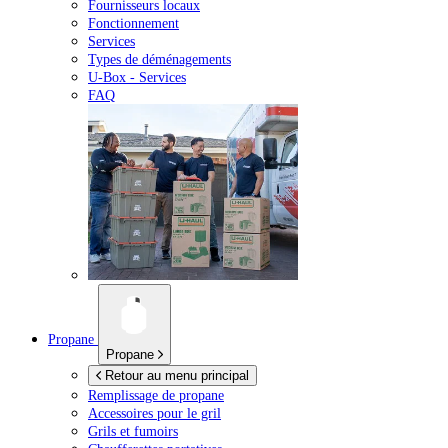
Fournisseurs locaux
Fonctionnement
Services
Types de déménagements
U-Box -
Services
FAQ
Propane
Propane
Retour au menu principal
Remplissage de propane
Accessoires pour le gril
Grils et fumoirs