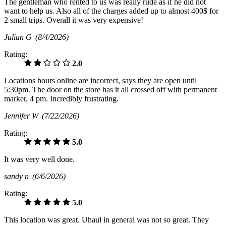
The gentleman who rented to us was really rude as if he did not
want to help us. Also all of the charges added up to almost 400$ for
2 small trips. Overall it was very expensive!
Julian G
(8/4/2026)
Rating:
2.0
Locations hours online are incorrect, says they are open until
5:30pm. The door on the store has it all crossed off with permanent
marker, 4 pm. Incredibly frustrating.
Jennifer W
(7/22/2026)
Rating:
5.0
It was very well done.
sandy n
(6/6/2026)
Rating:
5.0
This location was great. Uhaul in general was not so great. They