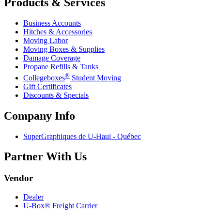
Products & Services
Business Accounts
Hitches & Accessories
Moving Labor
Moving Boxes & Supplies
Damage Coverage
Propane Refills & Tanks
®
Collegeboxes
Student Moving
Gift Certificates
Discounts & Specials
Company Info
SuperGraphiques de
U-Haul
- Québec
Partner With Us
Vendor
Dealer
U-Box® Freight Carrier