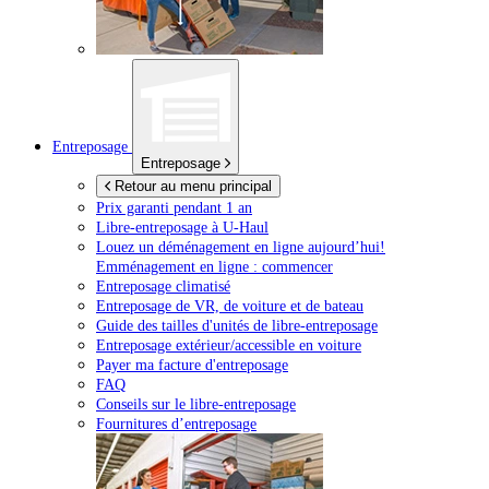
Entreposage
Entreposage
Retour au menu principal
Prix garanti pendant 1 an
Libre-entreposage à
U-Haul
Louez un déménagement en ligne aujourd’hui!
Emménagement en ligne : commencer
Entreposage climatisé
Entreposage de VR, de voiture et de bateau
Guide des tailles d'unités de libre-entreposage
Entreposage extérieur/accessible en voiture
Payer ma facture d'entreposage
FAQ
Conseils sur le libre-entreposage
Fournitures d’entreposage