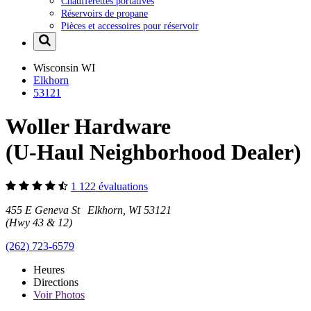
Chaufferettes portatives
Réservoirs de propane
Pièces et accessoires pour réservoir
Wisconsin
WI
Elkhorn
53121
Woller Hardware
(U-Haul Neighborhood Dealer)
1 122 évaluations
455 E Geneva St Elkhorn, WI 53121
(Hwy 43 & 12)
(262) 723-6579
Heures
Directions
Voir
Photos