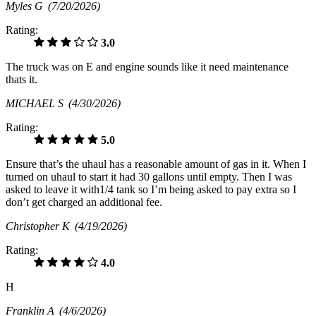
Myles G
(7/20/2026)
Rating:
3.0
The truck was on E and engine sounds like it need maintenance
thats it.
MICHAEL S
(4/30/2026)
Rating:
5.0
Ensure that’s the uhaul has a reasonable amount of gas in it. When I
turned on uhaul to start it had 30 gallons until empty. Then I was
asked to leave it with1/4 tank so I’m being asked to pay extra so I
don’t get charged an additional fee.
Christopher K
(4/19/2026)
Rating:
4.0
H
Franklin A
(4/6/2026)