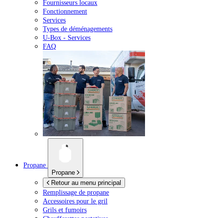
Fournisseurs locaux
Fonctionnement
Services
Types de déménagements
U-Box -
Services
FAQ
Propane
Propane
Retour au menu principal
Remplissage de propane
Accessoires pour le gril
Grils et fumoirs