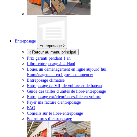
Entreposage
Entreposage
Retour au menu principal
Prix garanti pendant 1 an
Libre-entreposage à
U-Haul
Louez un déménagement en ligne aujourd’hui!
Emménagement en ligne : commencer
Entreposage climatisé
Entreposage de VR, de voiture et de bateau
Guide des tailles d'unités de libre-entreposage
Entreposage extérieur/accessible en voiture
Payer ma facture d'entreposage
FAQ
Conseils sur le libre-entreposage
Fournitures d’entreposage