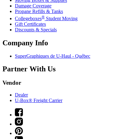
Moving Boxes & Supplies
Damage Coverage
Propane Refills & Tanks
®
Collegeboxes
Student Moving
Gift Certificates
Discounts & Specials
Company Info
SuperGraphiques de
U-Haul
- Québec
Partner With Us
Vendor
Dealer
U-Box® Freight Carrier