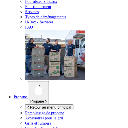
Fournisseurs locaux
Fonctionnement
Services
Types de déménagements
U-Box -
Services
FAQ
Propane
Propane
Retour au menu principal
Remplissage de propane
Accessoires pour le gril
Grils et fumoirs