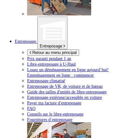
Entreposage
Entreposage
Retour au menu principal
Prix garanti pendant 1 an
Libre-entreposage à
U-Haul
Louez un déménagement en ligne aujourd’hui!
Emménagement en ligne : commencer
Entreposage climatisé
Entreposage de VR, de voiture et de bateau
Guide des tailles d'unités de libre-entreposage
Entreposage extérieur/accessible en voiture
Payer ma facture d'entreposage
FAQ
Conseils sur le libre-entreposage
Fournitures d’entreposage