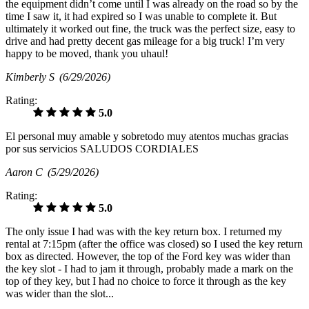
the equipment didn’t come until I was already on the road so by the
time I saw it, it had expired so I was unable to complete it. But
ultimately it worked out fine, the truck was the perfect size, easy to
drive and had pretty decent gas mileage for a big truck! I’m very
happy to be moved, thank you uhaul!
Kimberly S
(6/29/2026)
Rating:
5.0
El personal muy amable y sobretodo muy atentos muchas gracias
por sus servicios SALUDOS CORDIALES
Aaron C
(5/29/2026)
Rating:
5.0
The only issue I had was with the key return box. I returned my
rental at 7:15pm (after the office was closed) so I used the key return
box as directed. However, the top of the Ford key was wider than
the key slot - I had to jam it through, probably made a mark on the
top of they key, but I had no choice to force it through as the key
was wider than the slot...