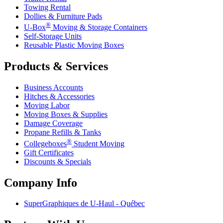
Towing Rental
Dollies & Furniture Pads
®
U-Box
Moving & Storage Containers
Self-Storage Units
Reusable Plastic Moving Boxes
Products & Services
Business Accounts
Hitches & Accessories
Moving Labor
Moving Boxes & Supplies
Damage Coverage
Propane Refills & Tanks
®
Collegeboxes
Student Moving
Gift Certificates
Discounts & Specials
Company Info
SuperGraphiques de
U-Haul
- Québec