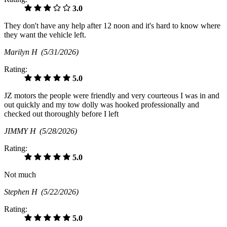
3.0
They don't have any help after 12 noon and it's hard to know where
they want the vehicle left.
Marilyn H
(5/31/2026)
Rating:
5.0
JZ motors the people were friendly and very courteous I was in and
out quickly and my tow dolly was hooked professionally and
checked out thoroughly before I left
JIMMY H
(5/28/2026)
Rating:
5.0
Not much
Stephen H
(5/22/2026)
Rating:
5.0