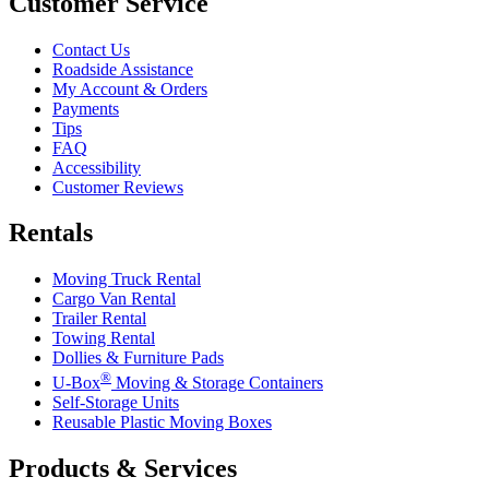
Customer Service
Contact Us
Roadside Assistance
My Account & Orders
Payments
Tips
FAQ
Accessibility
Customer Reviews
Rentals
Moving Truck Rental
Cargo Van Rental
Trailer Rental
Towing Rental
Dollies & Furniture Pads
®
U-Box
Moving & Storage Containers
Self-Storage Units
Reusable Plastic Moving Boxes
Products & Services