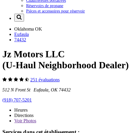
Chaufferettes portatives
Réservoirs de propane
Pièces et accessoires pour réservoir
Oklahoma
OK
Eufaula
74432
Jz Motors LLC
(U-Haul Neighborhood Dealer)
251 évaluations
512 N Front St Eufaula, OK 74432
(918) 707-5201
Heures
Directions
Voir
Photos
Services dans cet établissement :