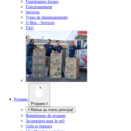
Fournisseurs locaux
Fonctionnement
Services
Types de déménagements
U-Box -
Services
FAQ
Propane
Propane
Retour au menu principal
Remplissage de propane
Accessoires pour le gril
Grils et fumoirs