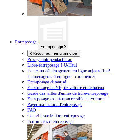
Entreposage
Entreposage
Retour au menu principal
Prix garanti pendant 1 an
Libre-entreposage à
U-Haul
Louez un déménagement en ligne aujourd’hui!
Emménagement en ligne : commencer
Entreposage climatisé
Entreposage de VR, de voiture et de bateau
Guide des tailles d'unités de libre-entreposage
Entreposage extérieur/accessible en voiture
Payer ma facture d'entreposage
FAQ
Conseils sur le libre-entreposage
Fournitures d’entreposage