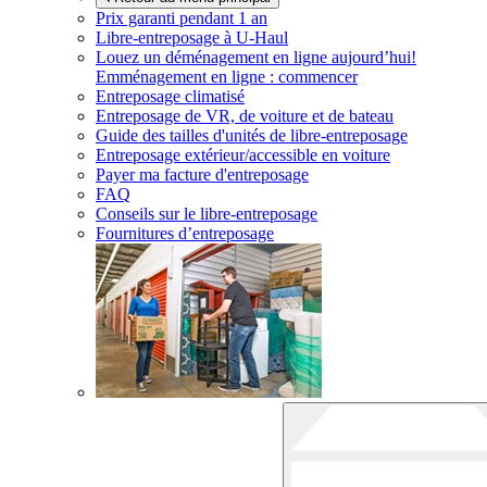
Prix garanti pendant 1 an
Libre-entreposage à
U-Haul
Louez un déménagement en ligne aujourd’hui!
Emménagement en ligne : commencer
Entreposage climatisé
Entreposage de VR, de voiture et de bateau
Guide des tailles d'unités de libre-entreposage
Entreposage extérieur/accessible en voiture
Payer ma facture d'entreposage
FAQ
Conseils sur le libre-entreposage
Fournitures d’entreposage