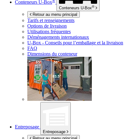
®
Conteneurs
U-Box
®
Conteneurs
U-Box
Retour au menu principal
Tarifs et renseignements
Options de livraison
Utilisations fréquentes
Déménagements internationaux
U-Box -
Conseils pour l’emballage et la livraison
FAQ
Dimensions du conteneur
Entreposage
Entreposage
Retour au menu principal