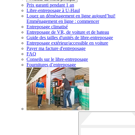
Prix garanti pendant 1 an
Libre-entreposage à
U-Haul
Louez un déménagement en ligne aujourd’hui!
Emménagement en ligne : commencer
Entreposage climatisé
Entreposage de VR, de voiture et de bateau
Guide des tailles d'unités de libre-entreposage
Entreposage extérieur/accessible en voiture
Payer ma facture d'entreposage
FAQ
Conseils sur le libre-entreposage
Fournitures d’entreposage