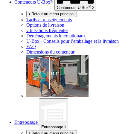
®
Conteneurs
U-Box
®
Conteneurs
U-Box
Retour au menu principal
Tarifs et renseignements
Options de livraison
Utilisations fréquentes
Déménagements internationaux
U-Box -
Conseils pour l’emballage et la livraison
FAQ
Dimensions du conteneur
Entreposage
Entreposage
Retour au menu principal