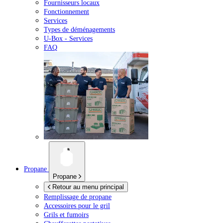
Fournisseurs locaux
Fonctionnement
Services
Types de déménagements
U-Box -
Services
FAQ
Propane
Propane
Retour au menu principal
Remplissage de propane
Accessoires pour le gril
Grils et fumoirs