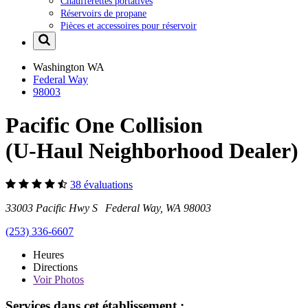
Chaufferettes portatives
Réservoirs de propane
Pièces et accessoires pour réservoir
Washington
WA
Federal Way
98003
Pacific One Collision
(U-Haul Neighborhood Dealer)
38 évaluations
33003 Pacific Hwy S Federal Way, WA 98003
(253) 336-6607
Heures
Directions
Voir
Photos
Services dans cet établissement :