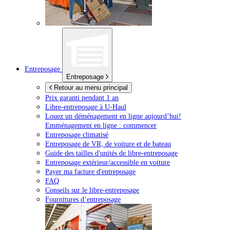
Entreposage
Entreposage
Retour au menu principal
Prix garanti pendant 1 an
Libre-entreposage à
U-Haul
Louez un déménagement en ligne aujourd’hui!
Emménagement en ligne : commencer
Entreposage climatisé
Entreposage de VR, de voiture et de bateau
Guide des tailles d'unités de libre-entreposage
Entreposage extérieur/accessible en voiture
Payer ma facture d'entreposage
FAQ
Conseils sur le libre-entreposage
Fournitures d’entreposage