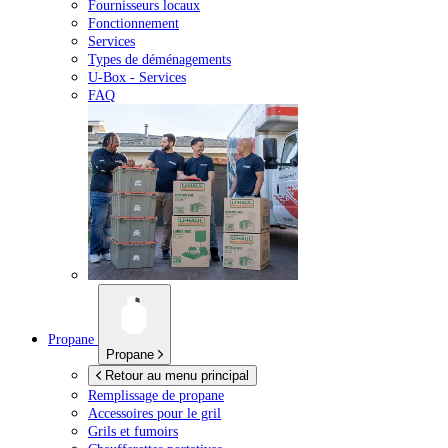
Fournisseurs locaux
Fonctionnement
Services
Types de déménagements
U-Box -
Services
FAQ
Propane
Propane
Retour au menu principal
Remplissage de propane
Accessoires pour le gril
Grils et fumoirs