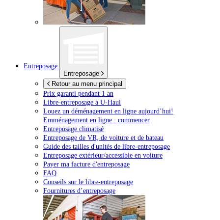
Entreposage
Entreposage
Retour au menu principal
Prix garanti pendant 1 an
Libre-entreposage à
U-Haul
Louez un déménagement en ligne aujourd’hui!
Emménagement en ligne : commencer
Entreposage climatisé
Entreposage de VR, de voiture et de bateau
Guide des tailles d'unités de libre-entreposage
Entreposage extérieur/accessible en voiture
Payer ma facture d'entreposage
FAQ
Conseils sur le libre-entreposage
Fournitures d’entreposage