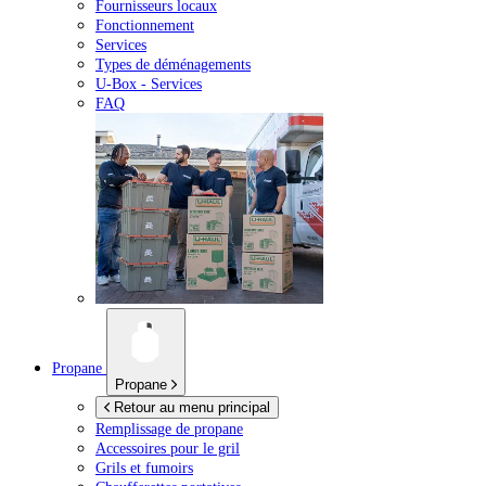
Fournisseurs locaux
Fonctionnement
Services
Types de déménagements
U-Box -
Services
FAQ
Propane
Propane
Retour au menu principal
Remplissage de propane
Accessoires pour le gril
Grils et fumoirs