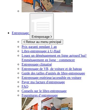
Entreposage
Entreposage
Retour au menu principal
Prix garanti pendant 1 an
Libre-entreposage à
U-Haul
Louez un déménagement en ligne aujourd’hui!
Emménagement en ligne : commencer
Entreposage climatisé
Entreposage de VR, de voiture et de bateau
Guide des tailles d'unités de libre-entreposage
Entreposage extérieur/accessible en voiture
Payer ma facture d'entreposage
FAQ
Conseils sur le libre-entreposage
Fournitures d’entreposage