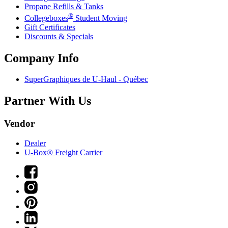
Propane Refills & Tanks
®
Collegeboxes
Student Moving
Gift Certificates
Discounts & Specials
Company Info
SuperGraphiques de
U-Haul
- Québec
Partner With Us
Vendor
Dealer
U-Box® Freight Carrier