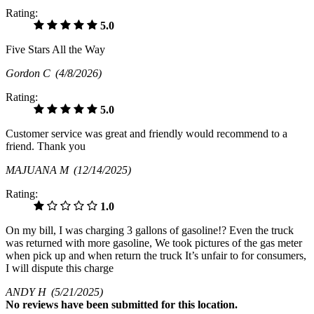
Rating:
5.0
Five Stars All the Way
Gordon C
(4/8/2026)
Rating:
5.0
Customer service was great and friendly would recommend to a
friend. Thank you
MAJUANA M
(12/14/2025)
Rating:
1.0
On my bill, I was charging 3 gallons of gasoline!? Even the truck
was returned with more gasoline, We took pictures of the gas meter
when pick up and when return the truck It’s unfair to for consumers,
I will dispute this charge
ANDY H
(5/21/2025)
No
reviews have been submitted for this location.