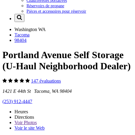
Chaufferettes portatives
Réservoirs de propane
Pièces et accessoires pour réservoir
Washington
WA
Tacoma
98404
Portland Avenue Self Storage
(U-Haul Neighborhood Dealer)
147 évaluations
1421 E 44th St Tacoma, WA 98404
(253) 912-4447
Heures
Directions
Voir
Photos
Voir le site Web