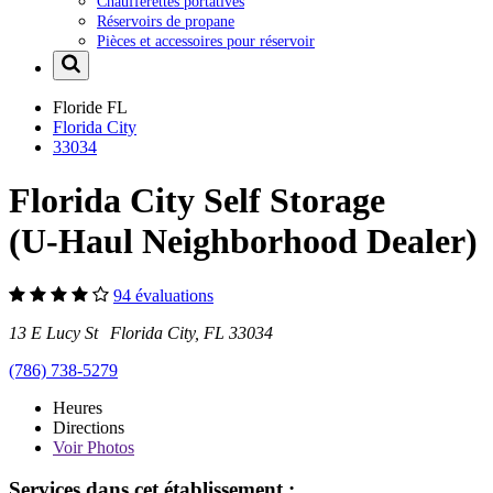
Chaufferettes portatives
Réservoirs de propane
Pièces et accessoires pour réservoir
Floride
FL
Florida City
33034
Florida City Self Storage
(U-Haul Neighborhood Dealer)
94 évaluations
13 E Lucy St Florida City, FL 33034
(786) 738-5279
Heures
Directions
Voir
Photos
Services dans cet établissement :