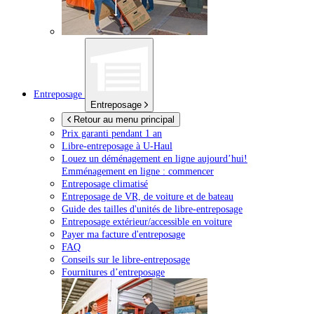
Entreposage
Entreposage
Retour au menu principal
Prix garanti pendant 1 an
Libre-entreposage à
U-Haul
Louez un déménagement en ligne aujourd’hui!
Emménagement en ligne : commencer
Entreposage climatisé
Entreposage de VR, de voiture et de bateau
Guide des tailles d'unités de libre-entreposage
Entreposage extérieur/accessible en voiture
Payer ma facture d'entreposage
FAQ
Conseils sur le libre-entreposage
Fournitures d’entreposage