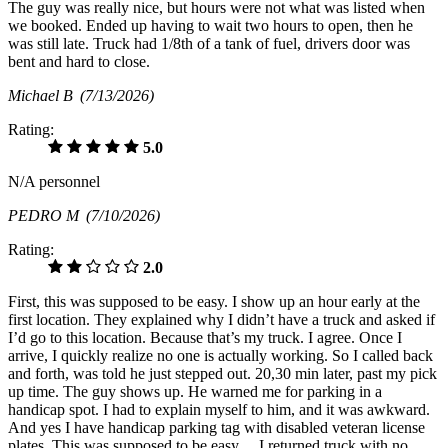
The guy was really nice, but hours were not what was listed when
we booked. Ended up having to wait two hours to open, then he
was still late. Truck had 1/8th of a tank of fuel, drivers door was
bent and hard to close.
Michael B
(7/13/2026)
Rating:
5.0
N/A personnel
PEDRO M
(7/10/2026)
Rating:
2.0
First, this was supposed to be easy. I show up an hour early at the
first location. They explained why I didn’t have a truck and asked if
I’d go to this location. Because that’s my truck. I agree. Once I
arrive, I quickly realize no one is actually working. So I called back
and forth, was told he just stepped out. 20,30 min later, past my pick
up time. The guy shows up. He warned me for parking in a
handicap spot. I had to explain myself to him, and it was awkward.
And yes I have handicap parking tag with disabled veteran license
plates. This was supposed to be easy… I returned truck with no