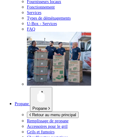
Fournisseurs locaux
Fonctionnement
Services
Types de déménagements
U-Box -
Services
FAQ
Propane
Propane
Retour au menu principal
Remplissage de propane
Accessoires pour le gril
Grils et fumoirs