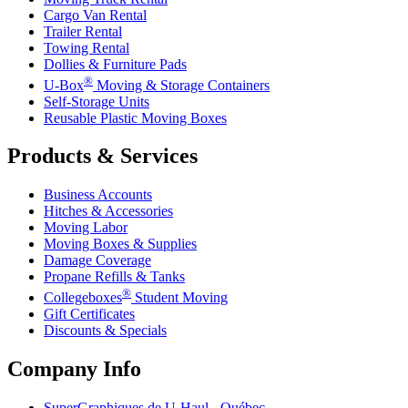
Cargo Van Rental
Trailer Rental
Towing Rental
Dollies & Furniture Pads
®
U-Box
Moving & Storage Containers
Self-Storage Units
Reusable Plastic Moving Boxes
Products & Services
Business Accounts
Hitches & Accessories
Moving Labor
Moving Boxes & Supplies
Damage Coverage
Propane Refills & Tanks
®
Collegeboxes
Student Moving
Gift Certificates
Discounts & Specials
Company Info
SuperGraphiques de
U-Haul
- Québec