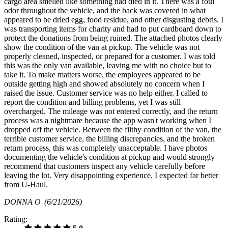
cargo area smelled like something had died in it. There was a foul
odor throughout the vehicle, and the back was covered in what
appeared to be dried egg, food residue, and other disgusting debris. I
was transporting items for charity and had to put cardboard down to
protect the donations from being ruined. The attached photos clearly
show the condition of the van at pickup. The vehicle was not
properly cleaned, inspected, or prepared for a customer. I was told
this was the only van available, leaving me with no choice but to
take it. To make matters worse, the employees appeared to be
outside getting high and showed absolutely no concern when I
raised the issue. Customer service was no help either. I called to
report the condition and billing problems, yet I was still
overcharged. The mileage was not entered correctly, and the return
process was a nightmare because the app wasn't working when I
dropped off the vehicle. Between the filthy condition of the van, the
terrible customer service, the billing discrepancies, and the broken
return process, this was completely unacceptable. I have photos
documenting the vehicle's condition at pickup and would strongly
recommend that customers inspect any vehicle carefully before
leaving the lot. Very disappointing experience. I expected far better
from U-Haul.
DONNA O
(6/21/2026)
Rating: