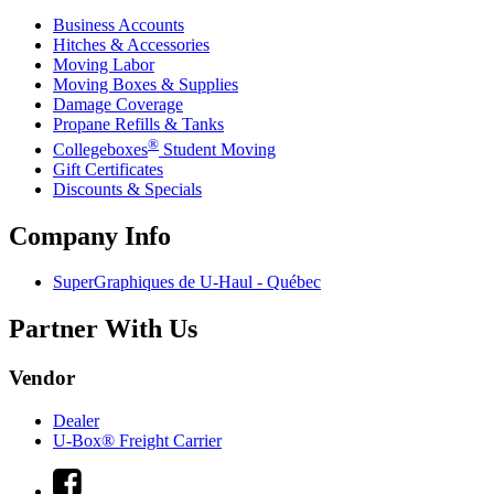
Business Accounts
Hitches & Accessories
Moving Labor
Moving Boxes & Supplies
Damage Coverage
Propane Refills & Tanks
®
Collegeboxes
Student Moving
Gift Certificates
Discounts & Specials
Company Info
SuperGraphiques de
U-Haul
- Québec
Partner With Us
Vendor
Dealer
U-Box® Freight Carrier