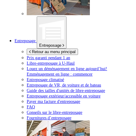
Entreposage
Entreposage
Retour au menu principal
Prix garanti pendant 1 an
Libre-entreposage à
U-Haul
Louez un déménagement en ligne aujourd’hui!
Emménagement en ligne : commencer
Entreposage climatisé
Entreposage de VR, de voiture et de bateau
Guide des tailles d'unités de libre-entreposage
Entreposage extérieur/accessible en voiture
Payer ma facture d'entreposage
FAQ
Conseils sur le libre-entreposage
Fournitures d’entreposage