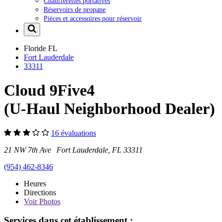
Chaufferettes portatives
Réservoirs de propane
Pièces et accessoires pour réservoir
Floride
FL
Fort Lauderdale
33311
Cloud 9Five4
(U-Haul Neighborhood Dealer)
16 évaluations
21 NW 7th Ave Fort Lauderdale, FL 33311
(954) 462-8346
Heures
Directions
Voir
Photos
Services dans cet établissement :