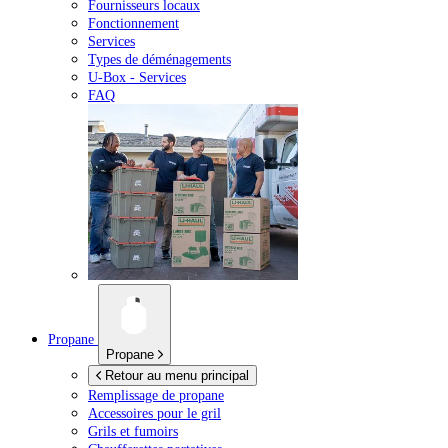
Fournisseurs locaux
Fonctionnement
Services
Types de déménagements
U-Box -
Services
FAQ
Propane
Propane
Retour au menu principal
Remplissage de propane
Accessoires pour le gril
Grils et fumoirs