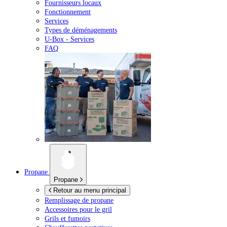
Fournisseurs locaux
Fonctionnement
Services
Types de déménagements
U-Box -
Services
FAQ
Propane
Propane
Retour au menu principal
Remplissage de propane
Accessoires pour le gril
Grils et fumoirs