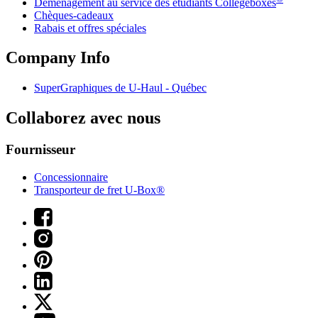
Déménagement au service des étudiants Collegeboxes
Chèques-cadeaux
Rabais et offres spéciales
Company Info
SuperGraphiques de
U-Haul
- Québec
Collaborez avec nous
Fournisseur
Concessionnaire
Transporteur de fret U-Box®