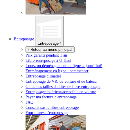
Entreposage
Entreposage
Retour au menu principal
Prix garanti pendant 1 an
Libre-entreposage à
U-Haul
Louez un déménagement en ligne aujourd’hui!
Emménagement en ligne : commencer
Entreposage climatisé
Entreposage de VR, de voiture et de bateau
Guide des tailles d'unités de libre-entreposage
Entreposage extérieur/accessible en voiture
Payer ma facture d'entreposage
FAQ
Conseils sur le libre-entreposage
Fournitures d’entreposage