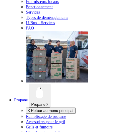
Fournisseurs locaux
Fonctionnement
Services
Types de déménagements
U-Box -
Services
FAQ
Propane
Propane
Retour au menu principal
Remplissage de propane
Accessoires pour le gril
Grils et fumoirs