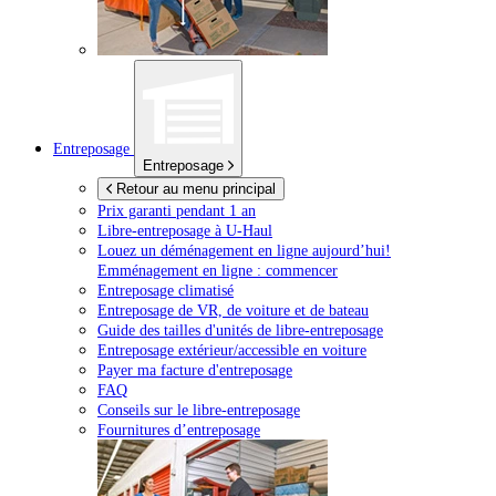
Entreposage
Entreposage
Retour au menu principal
Prix garanti pendant 1 an
Libre-entreposage à
U-Haul
Louez un déménagement en ligne aujourd’hui!
Emménagement en ligne : commencer
Entreposage climatisé
Entreposage de VR, de voiture et de bateau
Guide des tailles d'unités de libre-entreposage
Entreposage extérieur/accessible en voiture
Payer ma facture d'entreposage
FAQ
Conseils sur le libre-entreposage
Fournitures d’entreposage