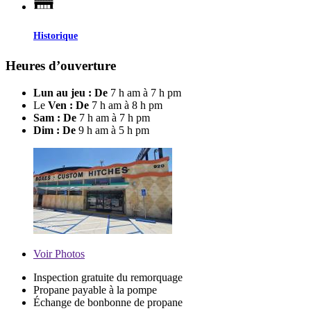
Historique
Heures d’ouverture
Lun au jeu : De
7 h am à 7 h pm
Le
Ven : De
7 h am à 8 h pm
Sam : De
7 h am à 7 h pm
Dim : De
9 h am à 5 h pm
Voir
Photos
Inspection gratuite du remorquage
Propane payable à la pompe
Échange de bonbonne de propane