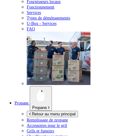
Fournisseurs locaux
Fonctionnement
Services
Types de déménagements
U-Box -
Services
FAQ
Propane
Propane
Retour au menu principal
Remplissage de propane
Accessoires pour le gril
Grils et fumoirs