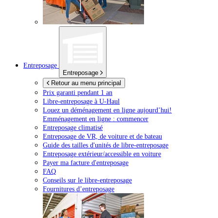
Entreposage
Entreposage
Retour au menu principal
Prix garanti pendant 1 an
Libre-entreposage à
U-Haul
Louez un déménagement en ligne aujourd’hui!
Emménagement en ligne : commencer
Entreposage climatisé
Entreposage de VR, de voiture et de bateau
Guide des tailles d'unités de libre-entreposage
Entreposage extérieur/accessible en voiture
Payer ma facture d'entreposage
FAQ
Conseils sur le libre-entreposage
Fournitures d’entreposage