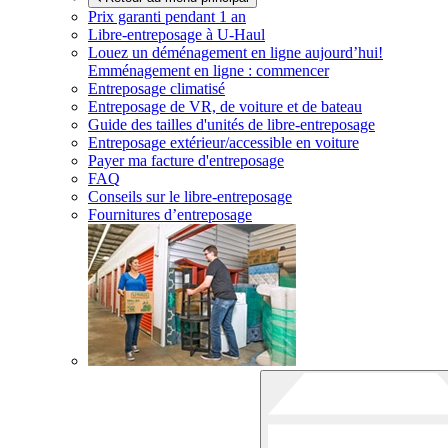
Prix garanti pendant 1 an
Libre-entreposage à
U-Haul
Louez un déménagement en ligne aujourd’hui!
Emménagement en ligne : commencer
Entreposage climatisé
Entreposage de VR, de voiture et de bateau
Guide des tailles d'unités de libre-entreposage
Entreposage extérieur/accessible en voiture
Payer ma facture d'entreposage
FAQ
Conseils sur le libre-entreposage
Fournitures d’entreposage