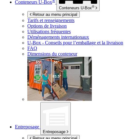
®
Conteneurs
U-Box
®
Conteneurs
U-Box
Retour au menu principal
Tarifs et renseignements
Options de livraison
Utilisations fréquentes
Déménagements internationaux
U-Box -
Conseils pour l’emballage et la livraison
FAQ
Dimensions du conteneur
Entreposage
Entreposage
Retour au menu principal