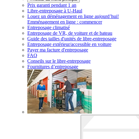
Prix garanti pendant 1 an
Libre-entreposage à
U-Haul
Louez un déménagement en ligne aujourd’hui!
Emménagement en ligne : commencer
Entreposage climatisé
Entreposage de VR, de voiture et de bateau
Guide des tailles d'unités de libre-entreposage
Entreposage extérieur/accessible en voiture
Payer ma facture d'entreposage
FAQ
Conseils sur le libre-entreposage
Fournitures d’entreposage