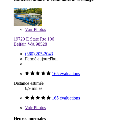
Voir
Photos
19720 E State Rte 106
Belfair, WA 98528
(360) 205-2043
Fermé aujourd'hui
165 évaluations
Distance estimée
6,9 milles
165 évaluations
Voir
Photos
Heures normales