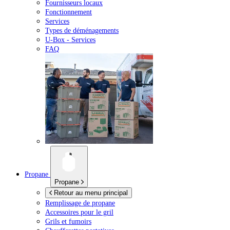
Fournisseurs locaux
Fonctionnement
Services
Types de déménagements
U-Box -
Services
FAQ
Propane
Propane
Retour au menu principal
Remplissage de propane
Accessoires pour le gril
Grils et fumoirs