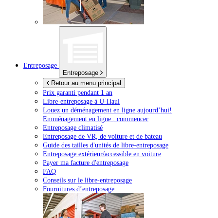
Entreposage
Entreposage
Retour au menu principal
Prix garanti pendant 1 an
Libre-entreposage à
U-Haul
Louez un déménagement en ligne aujourd’hui!
Emménagement en ligne : commencer
Entreposage climatisé
Entreposage de VR, de voiture et de bateau
Guide des tailles d'unités de libre-entreposage
Entreposage extérieur/accessible en voiture
Payer ma facture d'entreposage
FAQ
Conseils sur le libre-entreposage
Fournitures d’entreposage