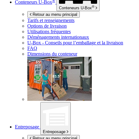
®
Conteneurs
U-Box
®
Conteneurs
U-Box
Retour au menu principal
Tarifs et renseignements
Options de livraison
Utilisations fréquentes
Déménagements internationaux
U-Box -
Conseils pour l’emballage et la livraison
FAQ
Dimensions du conteneur
Entreposage
Entreposage
Retour au menu principal