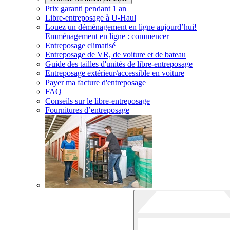
Prix garanti pendant 1 an
Libre-entreposage à
U-Haul
Louez un déménagement en ligne aujourd’hui!
Emménagement en ligne : commencer
Entreposage climatisé
Entreposage de VR, de voiture et de bateau
Guide des tailles d'unités de libre-entreposage
Entreposage extérieur/accessible en voiture
Payer ma facture d'entreposage
FAQ
Conseils sur le libre-entreposage
Fournitures d’entreposage