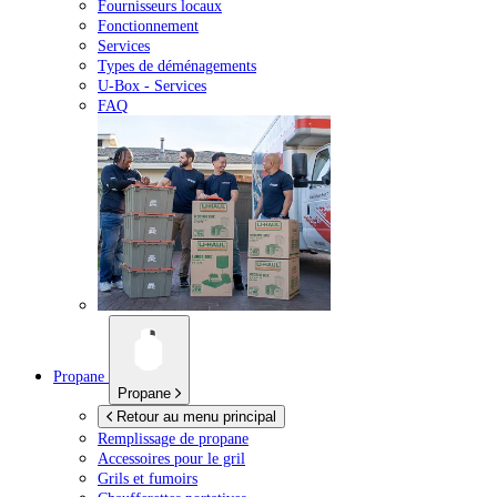
Fournisseurs locaux
Fonctionnement
Services
Types de déménagements
U-Box -
Services
FAQ
Propane
Propane
Retour au menu principal
Remplissage de propane
Accessoires pour le gril
Grils et fumoirs