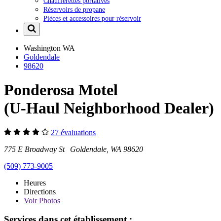
Chaufferettes portatives
Réservoirs de propane
Pièces et accessoires pour réservoir
Washington
WA
Goldendale
98620
Ponderosa Motel
(U-Haul Neighborhood Dealer)
27 évaluations
775 E Broadway St Goldendale, WA 98620
(509) 773-9005
Heures
Directions
Voir
Photos
Services dans cet établissement :