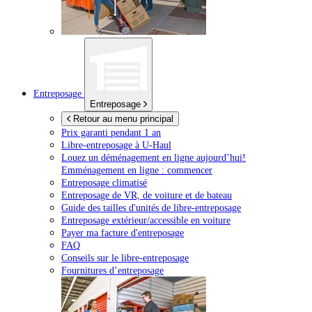
Entreposage
Entreposage
Retour au menu principal
Prix garanti pendant 1 an
Libre-entreposage à
U-Haul
Louez un déménagement en ligne aujourd’hui!
Emménagement en ligne : commencer
Entreposage climatisé
Entreposage de VR, de voiture et de bateau
Guide des tailles d'unités de libre-entreposage
Entreposage extérieur/accessible en voiture
Payer ma facture d'entreposage
FAQ
Conseils sur le libre-entreposage
Fournitures d’entreposage