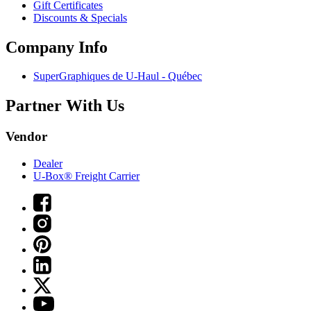
Gift Certificates
Discounts & Specials
Company Info
SuperGraphiques de
U-Haul
- Québec
Partner With Us
Vendor
Dealer
U-Box® Freight Carrier