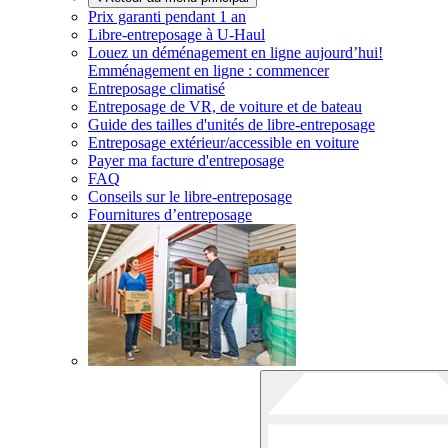
Prix garanti pendant 1 an
Libre-entreposage à
U-Haul
Louez un déménagement en ligne aujourd’hui!
Emménagement en ligne : commencer
Entreposage climatisé
Entreposage de VR, de voiture et de bateau
Guide des tailles d'unités de libre-entreposage
Entreposage extérieur/accessible en voiture
Payer ma facture d'entreposage
FAQ
Conseils sur le libre-entreposage
Fournitures d’entreposage