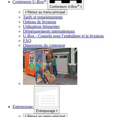
®
Conteneurs
U-Box
®
Conteneurs
U-Box
Retour au menu principal
Tarifs et renseignements
Options de livraison
Utilisations fréquentes
Déménagements internationaux
U-Box -
Conseils pour l’emballage et la livraison
FAQ
Dimensions du conteneur
Entreposage
Entreposage
Retour au menu principal