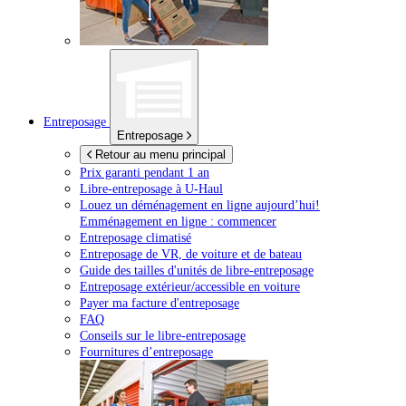
Entreposage
Entreposage
Retour au menu principal
Prix garanti pendant 1 an
Libre-entreposage à
U-Haul
Louez un déménagement en ligne aujourd’hui!
Emménagement en ligne : commencer
Entreposage climatisé
Entreposage de VR, de voiture et de bateau
Guide des tailles d'unités de libre-entreposage
Entreposage extérieur/accessible en voiture
Payer ma facture d'entreposage
FAQ
Conseils sur le libre-entreposage
Fournitures d’entreposage