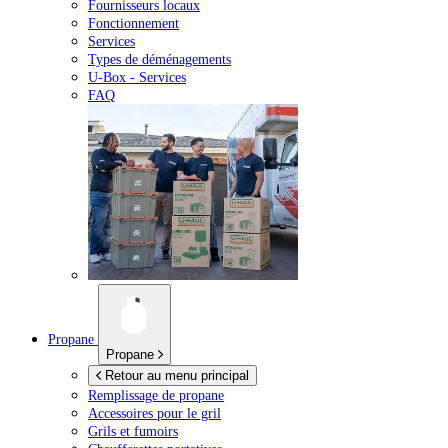
Fournisseurs locaux
Fonctionnement
Services
Types de déménagements
U-Box -
Services
FAQ
Propane
Propane
Retour au menu principal
Remplissage de propane
Accessoires pour le gril
Grils et fumoirs