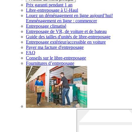
Prix garanti pendant 1 an
Libre-entreposage à
U-Haul
Louez un déménagement en ligne aujourd’hui!
Emménagement en ligne : commencer
Entreposage climatisé
Entreposage de VR, de voiture et de bateau
Guide des tailles d'unités de libre-entreposage
Entreposage extérieur/accessible en voiture
Payer ma facture d'entreposage
FAQ
Conseils sur le libre-entreposage
Fournitures d’entreposage