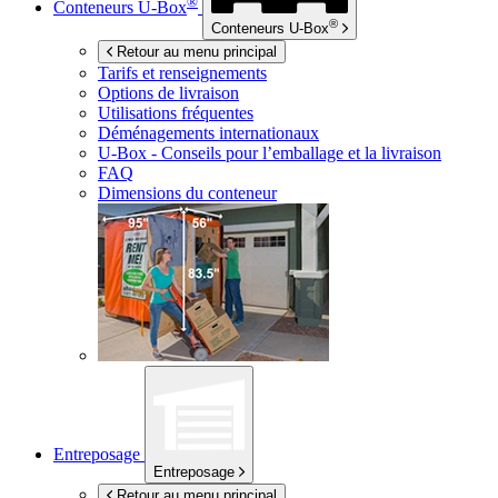
®
Conteneurs
U-Box
®
Conteneurs
U-Box
Retour au menu principal
Tarifs et renseignements
Options de livraison
Utilisations fréquentes
Déménagements internationaux
U-Box -
Conseils pour l’emballage et la livraison
FAQ
Dimensions du conteneur
Entreposage
Entreposage
Retour au menu principal