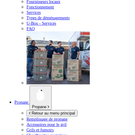
Fournisseurs locaux
Fonctionnement
Services
Types de déménagements
U-Box -
Services
FAQ
Propane
Propane
Retour au menu principal
Remplissage de propane
Accessoires pour le gril
Grils et fumoirs