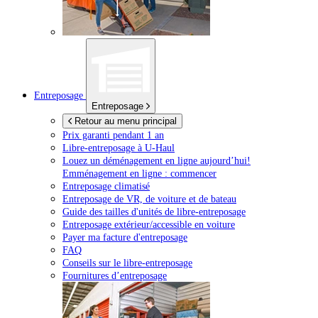
Entreposage
Entreposage
Retour au menu principal
Prix garanti pendant 1 an
Libre-entreposage à
U-Haul
Louez un déménagement en ligne aujourd’hui!
Emménagement en ligne : commencer
Entreposage climatisé
Entreposage de VR, de voiture et de bateau
Guide des tailles d'unités de libre-entreposage
Entreposage extérieur/accessible en voiture
Payer ma facture d'entreposage
FAQ
Conseils sur le libre-entreposage
Fournitures d’entreposage