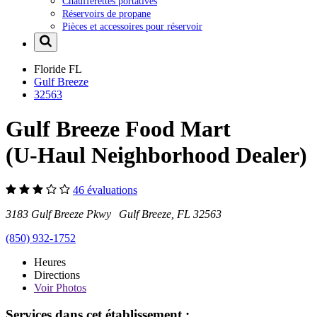
Chaufferettes portatives
Réservoirs de propane
Pièces et accessoires pour réservoir
Floride
FL
Gulf Breeze
32563
Gulf Breeze Food Mart
(U-Haul Neighborhood Dealer)
46 évaluations
3183 Gulf Breeze Pkwy Gulf Breeze, FL 32563
(850) 932-1752
Heures
Directions
Voir
Photos
Services dans cet établissement :