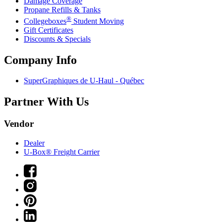
Damage Coverage
Propane Refills & Tanks
®
Collegeboxes
Student Moving
Gift Certificates
Discounts & Specials
Company Info
SuperGraphiques de
U-Haul
- Québec
Partner With Us
Vendor
Dealer
U-Box® Freight Carrier