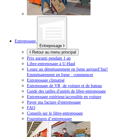
Entreposage
Entreposage
Retour au menu principal
Prix garanti pendant 1 an
Libre-entreposage à
U-Haul
Louez un déménagement en ligne aujourd’hui!
Emménagement en ligne : commencer
Entreposage climatisé
Entreposage de VR, de voiture et de bateau
Guide des tailles d'unités de libre-entreposage
Entreposage extérieur/accessible en voiture
Payer ma facture d'entreposage
FAQ
Conseils sur le libre-entreposage
Fournitures d’entreposage