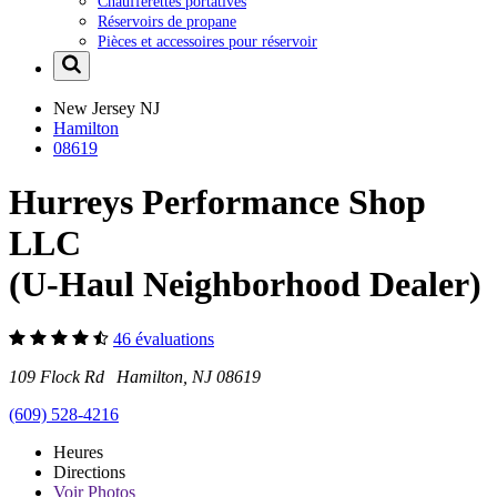
Chaufferettes portatives
Réservoirs de propane
Pièces et accessoires pour réservoir
New Jersey
NJ
Hamilton
08619
Hurreys Performance Shop
LLC
(U-Haul Neighborhood Dealer)
46 évaluations
109 Flock Rd Hamilton, NJ 08619
(609) 528-4216
Heures
Directions
Voir
Photos