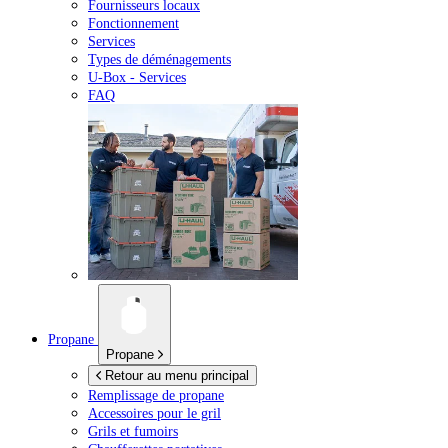
Fournisseurs locaux
Fonctionnement
Services
Types de déménagements
U-Box -
Services
FAQ
Propane
Propane
Retour au menu principal
Remplissage de propane
Accessoires pour le gril
Grils et fumoirs