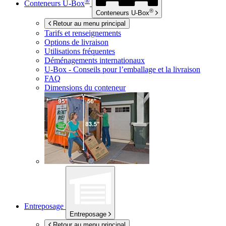
®
Conteneurs
U-Box
®
Conteneurs
U-Box
Retour au menu principal
Tarifs et renseignements
Options de livraison
Utilisations fréquentes
Déménagements internationaux
U-Box -
Conseils pour l’emballage et la livraison
FAQ
Dimensions du conteneur
Entreposage
Entreposage
Retour au menu principal