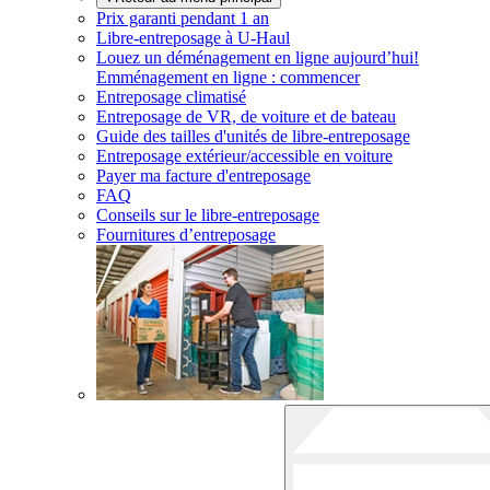
Prix garanti pendant 1 an
Libre-entreposage à
U-Haul
Louez un déménagement en ligne aujourd’hui!
Emménagement en ligne : commencer
Entreposage climatisé
Entreposage de VR, de voiture et de bateau
Guide des tailles d'unités de libre-entreposage
Entreposage extérieur/accessible en voiture
Payer ma facture d'entreposage
FAQ
Conseils sur le libre-entreposage
Fournitures d’entreposage