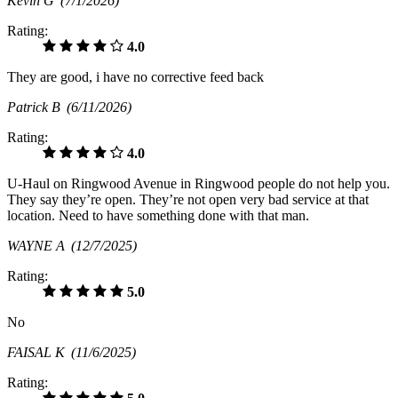
Kevin G
(7/1/2026)
Rating:
4.0
They are good, i have no corrective feed back
Patrick B
(6/11/2026)
Rating:
4.0
U-Haul on Ringwood Avenue in Ringwood people do not help you.
They say they’re open. They’re not open very bad service at that
location. Need to have something done with that man.
WAYNE A
(12/7/2025)
Rating:
5.0
No
FAISAL K
(11/6/2025)
Rating: