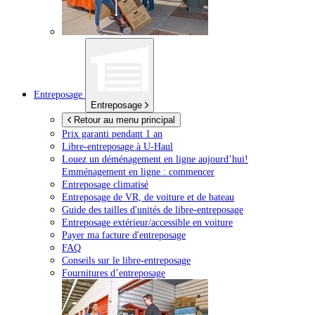
Entreposage
Entreposage
Retour au menu principal
Prix garanti pendant 1 an
Libre-entreposage à
U-Haul
Louez un déménagement en ligne aujourd’hui!
Emménagement en ligne : commencer
Entreposage climatisé
Entreposage de VR, de voiture et de bateau
Guide des tailles d'unités de libre-entreposage
Entreposage extérieur/accessible en voiture
Payer ma facture d'entreposage
FAQ
Conseils sur le libre-entreposage
Fournitures d’entreposage