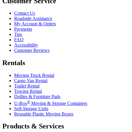
Customer Service
Contact Us
Roadside Assistance
My Account & Orders
Payments
Tips
FAQ
Accessibility
Customer Reviews
Rentals
Moving Truck Rental
Cargo Van Rental
Trailer Rental
Towing Rental
Dollies & Furniture Pads
®
U-Box
Moving & Storage Containers
Self-Storage Units
Reusable Plastic Moving Boxes
Products & Services