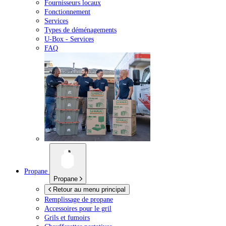
Fournisseurs locaux
Fonctionnement
Services
Types de déménagements
U-Box -
Services
FAQ
Propane
Propane
Retour au menu principal
Remplissage de propane
Accessoires pour le gril
Grils et fumoirs