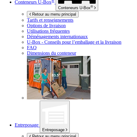
®
Conteneurs
U-Box
®
Conteneurs
U-Box
Retour au menu principal
Tarifs et renseignements
Options de livraison
Utilisations fréquentes
Déménagements internationaux
U-Box -
Conseils pour l’emballage et la livraison
FAQ
Dimensions du conteneur
Entreposage
Entreposage
Retour au menu principal