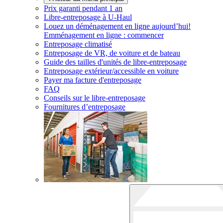
Prix garanti pendant 1 an
Libre-entreposage à
U-Haul
Louez un déménagement en ligne aujourd’hui!
Emménagement en ligne : commencer
Entreposage climatisé
Entreposage de VR, de voiture et de bateau
Guide des tailles d'unités de libre-entreposage
Entreposage extérieur/accessible en voiture
Payer ma facture d'entreposage
FAQ
Conseils sur le libre-entreposage
Fournitures d’entreposage