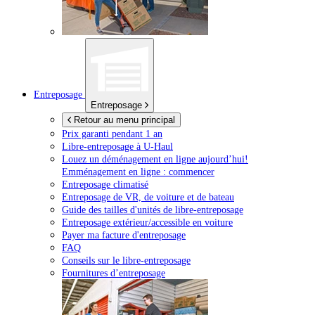
Entreposage
Entreposage
Retour au menu principal
Prix garanti pendant 1 an
Libre-entreposage à
U-Haul
Louez un déménagement en ligne aujourd’hui!
Emménagement en ligne : commencer
Entreposage climatisé
Entreposage de VR, de voiture et de bateau
Guide des tailles d'unités de libre-entreposage
Entreposage extérieur/accessible en voiture
Payer ma facture d'entreposage
FAQ
Conseils sur le libre-entreposage
Fournitures d’entreposage