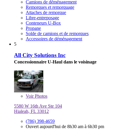
Camions de déménagement
Remorques et remorquage
Attaches de remorque
Libre-entreposage
Conteneurs U-Box
Propane
Solde de camions et de remorques
Accessoires de déménagement
5
All City Solutions Inc
Concessionnaire U-Haul dans le voisinage
Voir
Photos
5580 W 16th Ave Ste 104
Hialeah, FL 33012
(786) 398-4659
Ouvert aujourd'hui de 8h30 am à 6h30 pm