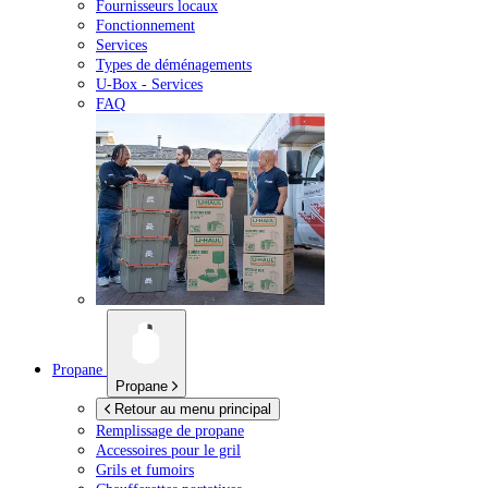
Fournisseurs locaux
Fonctionnement
Services
Types de déménagements
U-Box -
Services
FAQ
Propane
Propane
Retour au menu principal
Remplissage de propane
Accessoires pour le gril
Grils et fumoirs