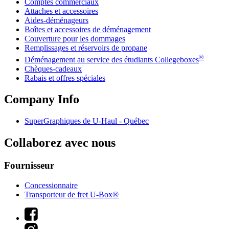
Comptes commerciaux
Attaches et accessoires
Aides-déménageurs
Boîtes et accessoires de déménagement
Couverture pour les dommages
Remplissages et réservoirs de propane
®
Déménagement au service des étudiants Collegeboxes
Chèques-cadeaux
Rabais et offres spéciales
Company Info
SuperGraphiques de
U-Haul
- Québec
Collaborez avec nous
Fournisseur
Concessionnaire
Transporteur de fret U-Box®