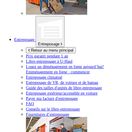
Entreposage
Entreposage
Retour au menu principal
Prix garanti pendant 1 an
Libre-entreposage à
U-Haul
Louez un déménagement en ligne aujourd’hui!
Emménagement en ligne : commencer
Entreposage climatisé
Entreposage de VR, de voiture et de bateau
Guide des tailles d'unités de libre-entreposage
Entreposage extérieur/accessible en voiture
Payer ma facture d'entreposage
FAQ
Conseils sur le libre-entreposage
Fournitures d’entreposage