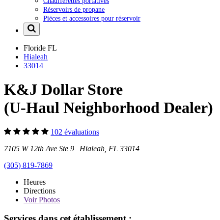
Chaufferettes portatives
Réservoirs de propane
Pièces et accessoires pour réservoir
Floride
FL
Hialeah
33014
K&J Dollar Store
(U-Haul Neighborhood Dealer)
102 évaluations
7105 W 12th Ave Ste 9 Hialeah, FL 33014
(305) 819-7869
Heures
Directions
Voir
Photos
Services dans cet établissement :