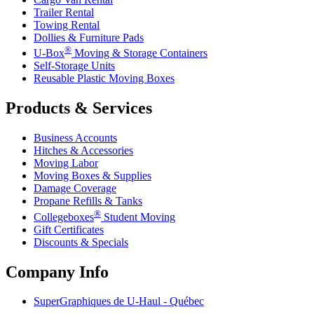
Trailer Rental
Towing Rental
Dollies & Furniture Pads
®
U-Box
Moving & Storage Containers
Self-Storage Units
Reusable Plastic Moving Boxes
Products & Services
Business Accounts
Hitches & Accessories
Moving Labor
Moving Boxes & Supplies
Damage Coverage
Propane Refills & Tanks
®
Collegeboxes
Student Moving
Gift Certificates
Discounts & Specials
Company Info
SuperGraphiques de
U-Haul
- Québec