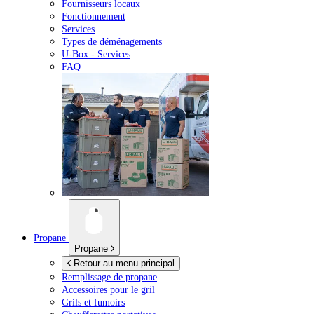
Fournisseurs locaux
Fonctionnement
Services
Types de déménagements
U-Box -
Services
FAQ
Propane
Propane
Retour au menu principal
Remplissage de propane
Accessoires pour le gril
Grils et fumoirs