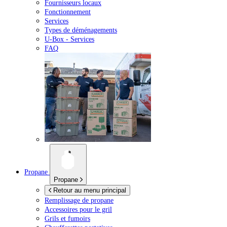
Fournisseurs locaux
Fonctionnement
Services
Types de déménagements
U-Box -
Services
FAQ
Propane
Propane
Retour au menu principal
Remplissage de propane
Accessoires pour le gril
Grils et fumoirs