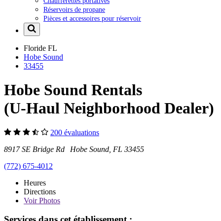
Chaufferettes portatives
Réservoirs de propane
Pièces et accessoires pour réservoir
Floride
FL
Hobe Sound
33455
Hobe Sound Rentals
(U-Haul Neighborhood Dealer)
200 évaluations
8917 SE Bridge Rd Hobe Sound, FL 33455
(772) 675-4012
Heures
Directions
Voir
Photos
Services dans cet établissement :