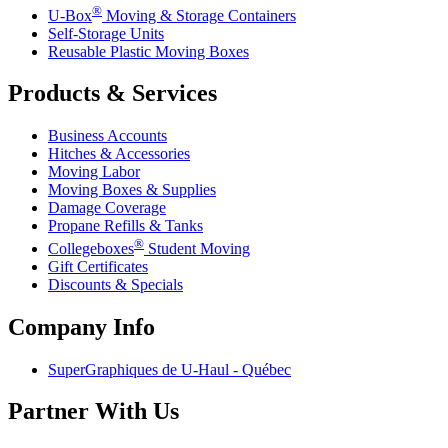
®
U-Box
Moving & Storage Containers
Self-Storage Units
Reusable Plastic Moving Boxes
Products & Services
Business Accounts
Hitches & Accessories
Moving Labor
Moving Boxes & Supplies
Damage Coverage
Propane Refills & Tanks
®
Collegeboxes
Student Moving
Gift Certificates
Discounts & Specials
Company Info
SuperGraphiques de
U-Haul
- Québec
Partner With Us