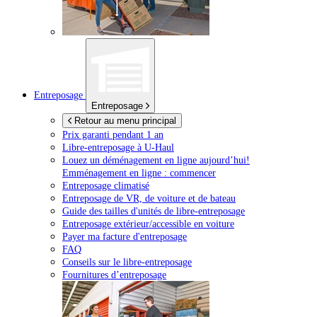
Entreposage
Entreposage
Retour au menu principal
Prix garanti pendant 1 an
Libre-entreposage à
U-Haul
Louez un déménagement en ligne aujourd’hui!
Emménagement en ligne : commencer
Entreposage climatisé
Entreposage de VR, de voiture et de bateau
Guide des tailles d'unités de libre-entreposage
Entreposage extérieur/accessible en voiture
Payer ma facture d'entreposage
FAQ
Conseils sur le libre-entreposage
Fournitures d’entreposage