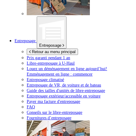
Entreposage
Entreposage
Retour au menu principal
Prix garanti pendant 1 an
Libre-entreposage à
U-Haul
Louez un déménagement en ligne aujourd’hui!
Emménagement en ligne : commencer
Entreposage climatisé
Entreposage de VR, de voiture et de bateau
Guide des tailles d'unités de libre-entreposage
Entreposage extérieur/accessible en voiture
Payer ma facture d'entreposage
FAQ
Conseils sur le libre-entreposage
Fournitures d’entreposage