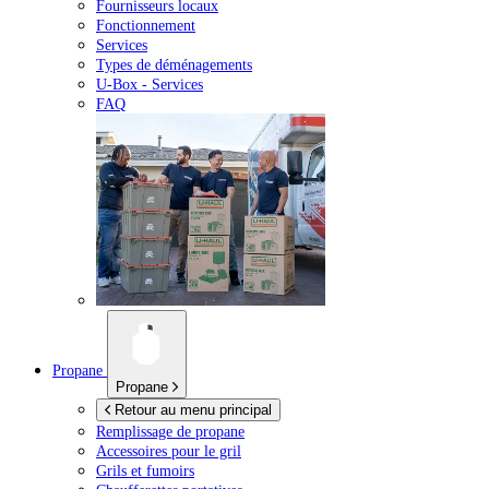
Fournisseurs locaux
Fonctionnement
Services
Types de déménagements
U-Box -
Services
FAQ
Propane
Propane
Retour au menu principal
Remplissage de propane
Accessoires pour le gril
Grils et fumoirs