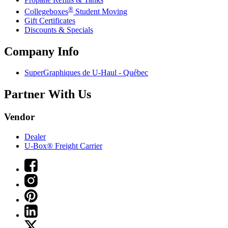
®
Collegeboxes
Student Moving
Gift Certificates
Discounts & Specials
Company Info
SuperGraphiques de
U-Haul
- Québec
Partner With Us
Vendor
Dealer
U-Box® Freight Carrier