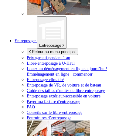
Entreposage
Entreposage
Retour au menu principal
Prix garanti pendant 1 an
Libre-entreposage à
U-Haul
Louez un déménagement en ligne aujourd’hui!
Emménagement en ligne : commencer
Entreposage climatisé
Entreposage de VR, de voiture et de bateau
Guide des tailles d'unités de libre-entreposage
Entreposage extérieur/accessible en voiture
Payer ma facture d'entreposage
FAQ
Conseils sur le libre-entreposage
Fournitures d’entreposage