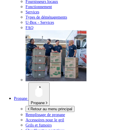
Fournisseurs locaux
Fonctionnement
Services
Types de déménagements
U-Box -
Services
FAQ
Propane
Propane
Retour au menu principal
Remplissage de propane
Accessoires pour le gril
Grils et fumoirs