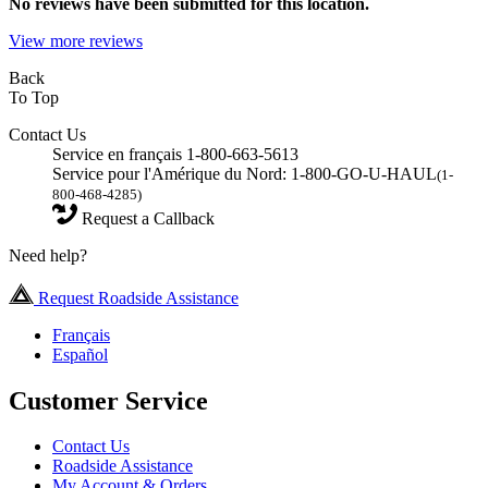
No
reviews have been submitted for this location.
View more reviews
Back
To Top
Contact Us
Service en français 1-800-663-5613
Service pour l'Amérique du Nord: 1-800-GO-U-HAUL
(1-
800-468-4285)
Request a Callback
Need help?
Request Roadside Assistance
Français
Español
Customer Service
Contact Us
Roadside Assistance
My Account & Orders