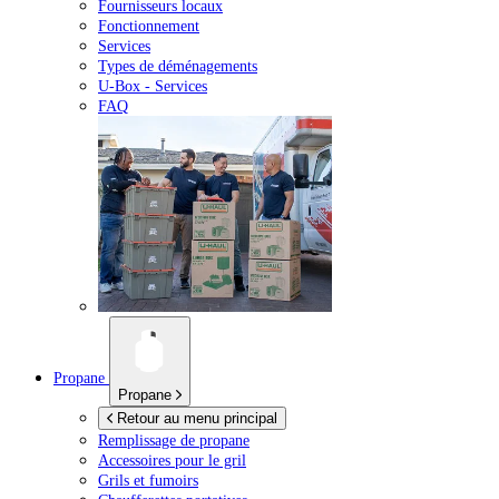
Fournisseurs locaux
Fonctionnement
Services
Types de déménagements
U-Box -
Services
FAQ
Propane
Propane
Retour au menu principal
Remplissage de propane
Accessoires pour le gril
Grils et fumoirs