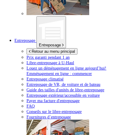
Entreposage
Entreposage
Retour au menu principal
Prix garanti pendant 1 an
Libre-entreposage à
U-Haul
Louez un déménagement en ligne aujourd’hui!
Emménagement en ligne : commencer
Entreposage climatisé
Entreposage de VR, de voiture et de bateau
Guide des tailles d'unités de libre-entreposage
Entreposage extérieur/accessible en voiture
Payer ma facture d'entreposage
FAQ
Conseils sur le libre-entreposage
Fournitures d’entreposage