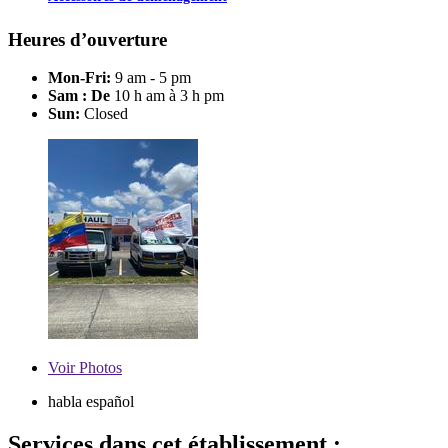
Heures d’ouverture
Mon-Fri:
9 am - 5 pm
Sam : De
10 h am à 3 h pm
Sun:
Closed
Voir
Photos
habla español
Services dans cet établissement :