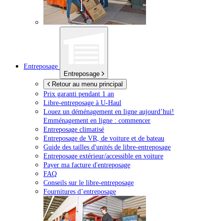
Entreposage
Entreposage
Retour au menu principal
Prix garanti pendant 1 an
Libre-entreposage à
U-Haul
Louez un déménagement en ligne aujourd’hui!
Emménagement en ligne : commencer
Entreposage climatisé
Entreposage de VR, de voiture et de bateau
Guide des tailles d'unités de libre-entreposage
Entreposage extérieur/accessible en voiture
Payer ma facture d'entreposage
FAQ
Conseils sur le libre-entreposage
Fournitures d’entreposage