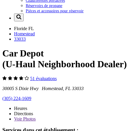
Chaufferettes portatives
Réservoirs de propane
Pièces et accessoires pour réservoir
Floride
FL
Homestead
33033
Car Depot
(U-Haul Neighborhood Dealer)
51 évaluations
30005 S Dixie Hwy Homestead, FL 33033
(305) 224-1609
Heures
Directions
Voir
Photos
Services dans cet établissement :