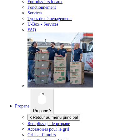
Fournisseurs locaux
Fonctionnement
Services
Types de déménagements
U-Box -
Services
FAQ
Propane
Propane
Retour au menu principal
Remplissage de propane
Accessoires pour le gril
Grils et fumoirs