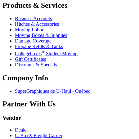
Products & Services
Business Accounts
Hitches & Accessories
Moving Labor
Moving Boxes & Supplies
Damage Coverage
Propane Refills & Tanks
®
Collegeboxes
Student Moving
Gift Certificates
Discounts & Specials
Company Info
SuperGraphiques de
U-Haul
- Québec
Partner With Us
Vendor
Dealer
U-Box® Freight Carrier