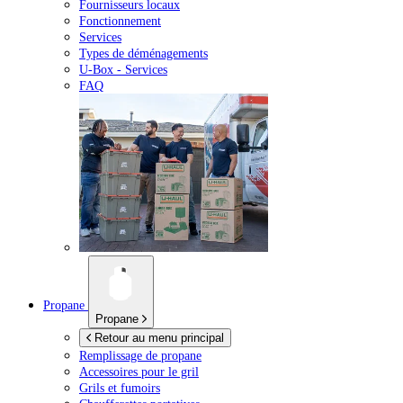
Fournisseurs locaux
Fonctionnement
Services
Types de déménagements
U-Box -
Services
FAQ
Propane
Propane
Retour au menu principal
Remplissage de propane
Accessoires pour le gril
Grils et fumoirs