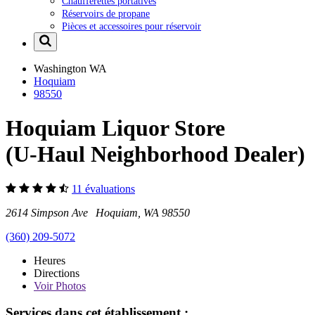
Chaufferettes portatives
Réservoirs de propane
Pièces et accessoires pour réservoir
Washington
WA
Hoquiam
98550
Hoquiam Liquor Store
(U-Haul Neighborhood Dealer)
11 évaluations
2614 Simpson Ave Hoquiam, WA 98550
(360) 209-5072
Heures
Directions
Voir
Photos
Services dans cet établissement :