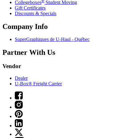
®
Collegeboxes
Student Moving
Gift Certificates
Discounts & Specials
Company Info
SuperGraphiques de
U-Haul
- Québec
Partner With Us
Vendor
Dealer
U-Box® Freight Carrier