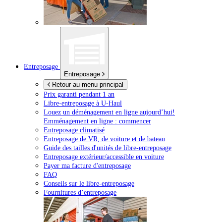
Entreposage
Entreposage
Retour au menu principal
Prix garanti pendant 1 an
Libre-entreposage à
U-Haul
Louez un déménagement en ligne aujourd’hui!
Emménagement en ligne : commencer
Entreposage climatisé
Entreposage de VR, de voiture et de bateau
Guide des tailles d'unités de libre-entreposage
Entreposage extérieur/accessible en voiture
Payer ma facture d'entreposage
FAQ
Conseils sur le libre-entreposage
Fournitures d’entreposage