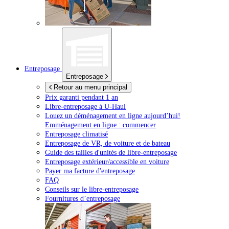
Entreposage
Entreposage
Retour au menu principal
Prix garanti pendant 1 an
Libre-entreposage à
U-Haul
Louez un déménagement en ligne aujourd’hui!
Emménagement en ligne : commencer
Entreposage climatisé
Entreposage de VR, de voiture et de bateau
Guide des tailles d'unités de libre-entreposage
Entreposage extérieur/accessible en voiture
Payer ma facture d'entreposage
FAQ
Conseils sur le libre-entreposage
Fournitures d’entreposage