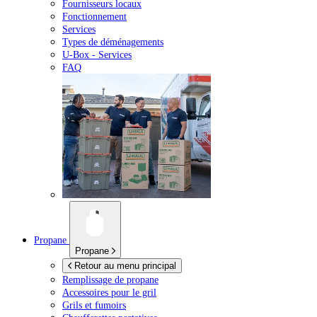
Fournisseurs locaux
Fonctionnement
Services
Types de déménagements
U-Box -
Services
FAQ
Propane
Propane
Retour au menu principal
Remplissage de propane
Accessoires pour le gril
Grils et fumoirs