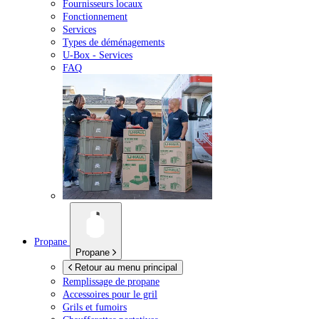
Fournisseurs locaux
Fonctionnement
Services
Types de déménagements
U-Box -
Services
FAQ
Propane
Propane
Retour au menu principal
Remplissage de propane
Accessoires pour le gril
Grils et fumoirs