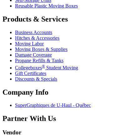
Self-Storage Units
Reusable Plastic Moving Boxes
Products & Services
Business Accounts
Hitches & Accessories
Moving Labor
Moving Boxes & Supplies
Damage Coverage
Propane Refills & Tanks
®
Collegeboxes
Student Moving
Gift Certificates
Discounts & Specials
Company Info
SuperGraphiques de
U-Haul
- Québec
Partner With Us
Vendor