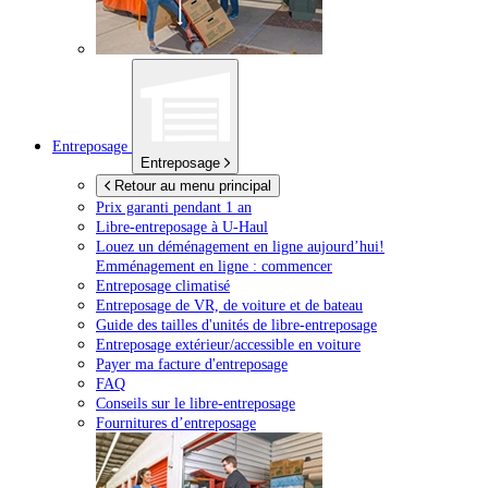
Entreposage
Entreposage
Retour au menu principal
Prix garanti pendant 1 an
Libre-entreposage à
U-Haul
Louez un déménagement en ligne aujourd’hui!
Emménagement en ligne : commencer
Entreposage climatisé
Entreposage de VR, de voiture et de bateau
Guide des tailles d'unités de libre-entreposage
Entreposage extérieur/accessible en voiture
Payer ma facture d'entreposage
FAQ
Conseils sur le libre-entreposage
Fournitures d’entreposage