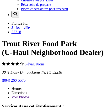
Chaufferettes portatives
Réservoirs de propane
Pièces et accessoires pour réservoir
Floride
FL
Jacksonville
32218
Trout River Food Park
(U-Haul Neighborhood Dealer)
6 évaluations
3041 Dolly Dr Jacksonville, FL 32218
(904) 260-5570
Heures
Directions
Voir
Photos
Services dans cet établissement :