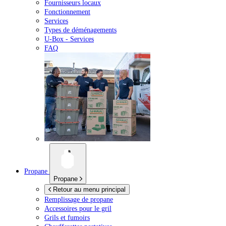
Fournisseurs locaux
Fonctionnement
Services
Types de déménagements
U-Box -
Services
FAQ
Propane
Propane
Retour au menu principal
Remplissage de propane
Accessoires pour le gril
Grils et fumoirs