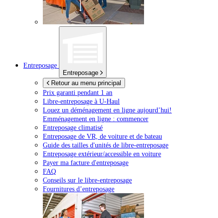
Entreposage
Entreposage
Retour au menu principal
Prix garanti pendant 1 an
Libre-entreposage à
U-Haul
Louez un déménagement en ligne aujourd’hui!
Emménagement en ligne : commencer
Entreposage climatisé
Entreposage de VR, de voiture et de bateau
Guide des tailles d'unités de libre-entreposage
Entreposage extérieur/accessible en voiture
Payer ma facture d'entreposage
FAQ
Conseils sur le libre-entreposage
Fournitures d’entreposage