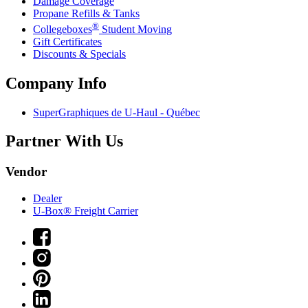
Damage Coverage
Propane Refills & Tanks
®
Collegeboxes
Student Moving
Gift Certificates
Discounts & Specials
Company Info
SuperGraphiques de
U-Haul
- Québec
Partner With Us
Vendor
Dealer
U-Box® Freight Carrier